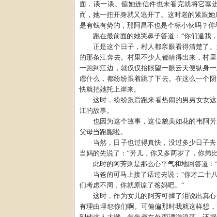
面，谈一谈。偏她连信件也未看完就将它塞
而，她一扭开身就又逃开了。这时老的紧跟她
是有钱有势的，那阿昌不也是个标小伙吗？你
跑在最前面的她哭鼻子答道：
“
你们逼我
正是这个日子，村人都亲眼看得清楚了。
的那条江奔去。村里不少人都猜得出来，村里
一跑到江边，就仅仅抬眼望一眼云天便纵身一
虑什么，都纷纷跟着跳了下去。在这么一个阴
快就把她托上岸来。
这时，纷纷跟后跑来看热闹的男男女女这
江的故事。
也因为这个故事，这位貌美如花的韦阿芳
父母当跑腿啦。
当然，日子也过得真快，没过多少日子去
当妈的先说了：
“
芳儿，你又多两岁了，你弟
此时的阿芳则是那么心平气和地回答道：
当爸的可马上接了话过去说：
“
你才二十
们考虑不周，你就原谅了爸妈吧。
”
这时，作为女儿的阿芳可掉了泪说出真心
有理由埋怨你们啊。可偏偏那时我就这样想，