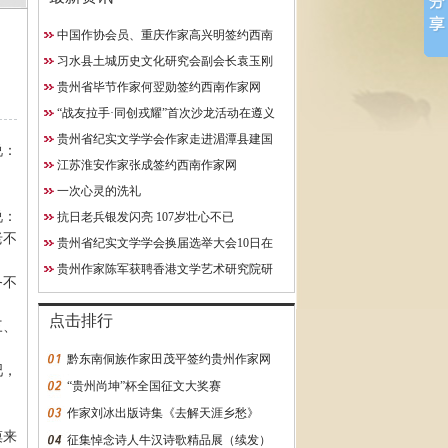
中国作协会员、重庆作家高兴明签约西南
10日在贵阳成功举行
作家网
习水县土城历史文化研究会副会长袁玉刚
究院研究员
获聘西南作家网终身特聘专
贵州省毕节作家何翌勋签约西南作家网
约西南作家网
“战友拉手·同创戎耀”首次沙龙活动在遵义
启动
贵州省纪实文学学会作家走进湄潭县建国
说：
学校
江苏淮安作家张成签约西南作家网
一次心灵的洗礼
说：
抗日老兵银发闪亮 107岁壮心不已
老不
贵州省纪实文学学会换届选举大会10日在
贵阳成功举行
贵州作家陈军获聘香港文学艺术研究院研
务不
究员
点击排行
三、
黔东南侗族作家田茂平签约贵州作家网
吧，
“贵州尚坤”杯全国征文大奖赛
作家刘冰出版诗集《去解天涯乡愁》
摸来
征集悼念诗人牛汉诗歌精品展（续发）