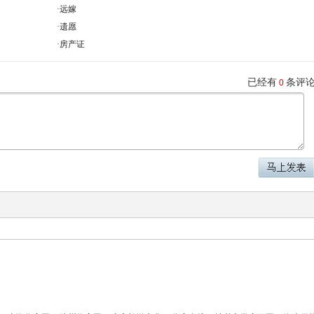
·
远嫁
·
遗愿
·
房产证
已经有
条评
0