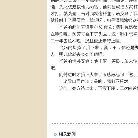
到他这人太懒，年年都在外面漂游浪荡。还据
懒。为此仅建议他几句话，他阿昌就把人家打
才打。就为这，当时我就这样想，若换到了我
就接触上了黑买卖，我想呀，如果逼我嫁给这
当爸的此时可语重心长地说：我和你妈都
在等你哩。阿芳可垂下了头去，说：我不想嫁
二十年去也不晚，况且他还未转正哩。
当妈的却掉了泪下来，说：不，你还是
人，明儿你就去会会了他吧。
当爸的也补充道：他正值、善良，虽未转
吧。
阿芳这时才抬上头来，很感激地问
：爸、
二老异口同声道：是的，我们不反对。
这时，她方站上来，再弯下腰，三次向爸
相关新闻