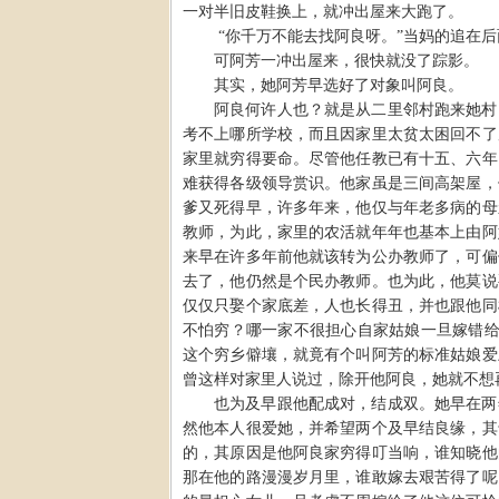
一对半旧皮鞋换上，就冲出屋来大跑了。
“
你千万不能去找阿良呀。
”
当妈的追在后
可阿芳一冲出屋来，很快就没了踪影。
其实，她阿芳早选好了对象叫阿良。
阿良何许人也？就是从二里邻村跑来她村
考不上哪所学校，而且因家里太贫太困回不了
家里就穷得要命。尽管他任教已有十五、六年
难获得各级领导赏识。他家虽是三间高架屋，
爹又死得早，许多年来，他仅与年老多病的母
教师，为此，家里的农活就年年也基本上由阿
来早在许多年前他就该转为公办教师了，可偏
去了，他仍然是个民办教师。也为此，他莫说
仅仅只娶个家底差，人也长得丑，并也跟他同
不怕穷？哪一家不很担心自家姑娘一旦嫁错
这个穷乡僻壤，就竟有个叫阿芳的标准姑娘爱
曾这样对家里人说过，除开他阿良，她就不想
也为及早跟他配成对，结成双。她早在两
然他本人很爱她，并希望两个及早结良缘，其
的，其原因是他阿良家穷得叮当响，谁知晓他
那在他的路漫漫岁月里，谁敢嫁去艰苦得了呢