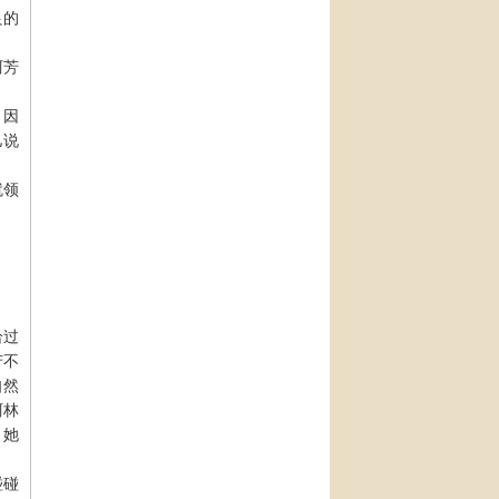
良的
阿芳
，因
儿说
就领
恰过
芳不
自然
阿林
，她
碰碰