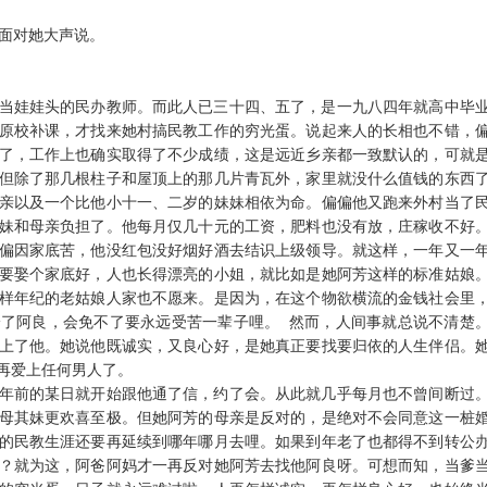
面对她大声说。
当娃娃头的民办教师。而此人已三十四、五了，是一九八四年就高中毕
原校补课，才找来她村搞民教工作的穷光蛋。说起来人的长相也不错，
了，工作上也确实取得了不少成绩，这是远近乡亲都一致默认的，可就
但除了那几根柱子和屋顶上的那几片青瓦外，家里就没什么值钱的东西
亲以及一个比他小十一、二岁的妹妹相依为命。偏偏他又跑来外村当了
妹和母亲负担了。他每月仅几十元的工资，肥料也没有放，庄稼收不好
偏因家底苦，他没红包没好烟好酒去结识上级领导。就这样，一年又一
要娶个家底好，人也长得漂亮的小姐，就比如是她阿芳这样的标准姑娘
样年纪的老姑娘人家也不愿来。是因为，在这个物欲横流的金钱社会里
给了阿良，会免不了要永远受苦一辈子哩。
然而，人间事就总说不清楚
上了他。她说他既诚实，又良心好，是她真正要找要归依的人生伴侣。
再爱上任何男人了。
年前的某日就开始跟他通了信，约了会。从此就几乎每月也不曾间断过
母其妹更欢喜至极。但她阿芳的母亲是反对的，是绝对不会同意这一桩
的民教生涯还要再延续到哪年哪月去哩。如果到年老了也都得不到转公
？就为这，阿爸阿妈才一再反对她阿芳去找他阿良呀。可想而知，当爹