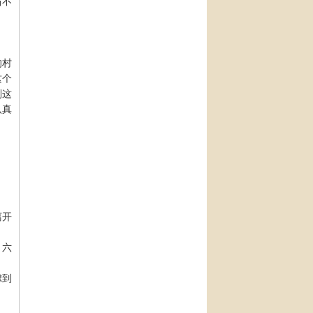
当不
的村
这个
到这
认真
离开
、六
虑到