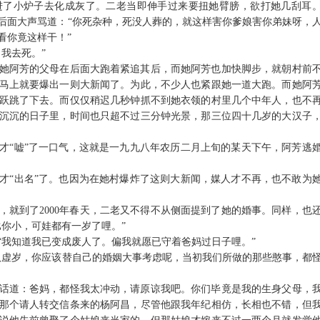
进了小炉子去化成灰了。二老当即伸手过来要扭她臂膀，欲打她几刮耳
后面大声骂道：
“
你死杂种，死没人葬的，就这样害你爹娘害你弟妹呀，
看你竟这样干！
”
，我去死。
”
她阿芳的父母在后面大跑着紧追其后，而她阿芳也加快脚步，就朝村前
马上就要爆出一则大新闻了。为此，不少人也紧跟她一道大跑。而她阿
跃跳了下去。而仅仅稍迟几秒钟抓不到她衣领的村里几个中年人，也不
沉沉的日子里，时间也只超不过三分钟光景，那三位四十几岁的大汉子
才
“
嘘
”
了一口气，这就是一九九八年农历二月上旬的某天下午，阿芳逃
才
“
出名
”
了。也因为在她村爆炸了这则大新闻，媒人才不再，也不敢为
，就到了
2000
年春天，二老又不得不从侧面提到了她的婚事。同样，也
比你小，可娃都有一岁了哩。
”
“
我知道我已变成废人了。偏我就愿已守着爸妈过日子哩。
”
八虚岁，你应该替自己的婚姻大事考虑呢，当初我们所做的那些憨事，都
话道：爸妈，都怪我太冲动，请原谅我吧。你们毕竟是我的生身父母，
那个请人转交信条来的杨阿昌，尽管他跟我年纪相仿，长相也不错，但