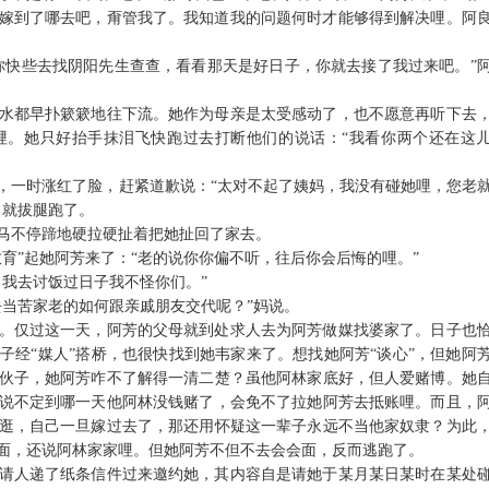
嫁到了哪去吧，甭管我了。我知道我的问题何时才能够得到解决哩。阿
你快些去找阴阳先生查查，看看那天是好日子，你就去接了我过来吧。
”
水都早扑簌簌地往下流。她作为母亲是太受感动了，也不愿意再听下去
哩。她只好抬手抹泪飞快跑过去打断他们的说话：
“
我看你两个还在这
，一时涨红了脸，赶紧道歉说：
“
太对不起了姨妈，我没有碰她哩，您老
，就拔腿跑了。
马不停蹄地硬拉硬扯着把她扯回了家去。
教育
”
起她阿芳来了：
“
老的说你你偏不听，往后你会后悔的哩。
”
，我去讨饭过日子我不怪你们。
”
去当苦家老的如何跟亲戚朋友交代呢？
”
妈说。
。仅过这一天，阿芳的父母就到处求人去为阿芳做媒找婆家了。日子也
伙子经
“
媒人
”
搭桥，也很快找到她韦家来了。想找她阿芳
“
谈心
”
，但她阿
伙子，她阿芳咋不了解得一清二楚？虽他阿林家底好，但人爱赌博。她
说不定到哪一天他阿林没钱赌了，会免不了拉她阿芳去抵账哩。而且，
逛，自己一旦嫁过去了，那还用怀疑这一辈子永远不当他家奴隶？为此
面，还说阿林家家哩。但她阿芳不但不去会会面，反而逃跑了。
请人递了纸条信件过来邀约她，其内容自是请她于某月某日某时在某处