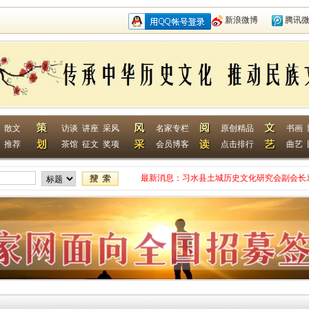
新浪微博
腾讯
散文
访谈
讲座
采风
名家专栏
原创精品
书画
推荐
茶馆
征文
奖项
会员博客
点击排行
曲艺
最新消息：
习水县土城历史文化研究会副会长
网终身特聘专家
贵州省毕节作家何翌勋签约西南作
“战友拉手·同创戎耀”首次沙龙活
贵州省纪实文学学会作家走进湄潭
江苏淮安作家张成签约西南作家网
一次心灵的洗礼