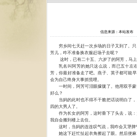
信息来源：本站发布 作者
穷乡间七天赶一次乡场的日子又到了。只
芳儿，咋不准备换衣服赶场子去呢？
这时，已有二十五、六岁了的阿芳，马上
乳名叫阿芳的她只这么说，而已五十左
芳，你最好准备走了吧。燕子、英子都可能早
会为自己终身大事抓慌哩。
一时间，阿芳可泪眼朦胧了。他用双手蒙
好么？
当妈的此时也不得不干脆把话说明白了，
四的大男人了。
作为长女的阿芳，这时垂下了头去，说：
我自会搬到楼上去住。
这时，当妈的连连叹气说，我咋会又犟脾
她这下赶忙扯起衣角擦起了眼。然后便麻