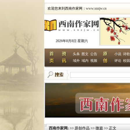
欢迎您来到西南作家网：
www.xnzjw.cn
2026年8月8日 星期六
头条
图文
公告
小说
诗歌
域外
域内
视频
评论
校园
西南作家网
>> 原创作品 >> 微篇 >> 正文
: