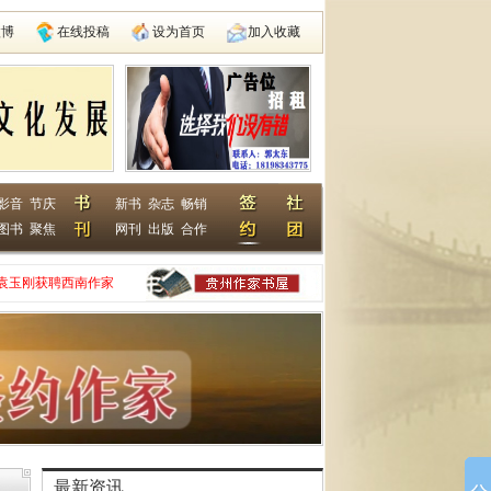
微博
在线投稿
设为首页
加入收藏
影音
节庆
新书
杂志
畅销
图书
聚焦
网刊
出版
合作
袁玉刚获聘西南作家
家网
动在遵义启动
县建国学校
最新资讯