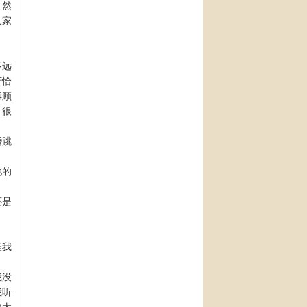
。然
人家
不远
芳恰
再顾
，很
婚跳
她的
还是
怪我
我没
我听