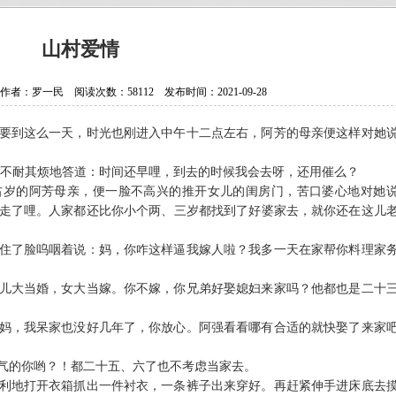
抗日老兵银发闪亮 107岁壮心不已
贵州省纪实文学学会换届选举大会
山村爱情
贵州作家陈军获聘香港文学艺术研
：罗一民 阅读次数：58112 发布时间：2021-09-28
中国作协会员、重庆作家高兴明签
要到这么一天，时光也刚进入中午十二点左右，阿芳的母亲便这样对她
不耐其烦地答道：时间还早哩，到去的时候我会去呀，还用催么？
右岁的阿芳母亲，便一脸不高兴的推开女儿的闺房门，苦口婆心地对她
走了哩。人家都还比你小个两、三岁都找到了好婆家去，就你还在这儿
住了脸呜咽着说：妈，你咋这样逼我嫁人啦？我多一天在家帮你料理家
儿大当婚，女大当嫁。你不嫁，你兄弟好娶媳妇来家吗？他都也是二十
妈，我呆家也没好几年了，你放心。阿强看看哪有合适的就快娶了来家
气的你哟？！都二十五、六了也不考虑当家去。
利地打开衣箱抓出一件衬衣，一条裤子出来穿好。再赶紧伸手进床底去