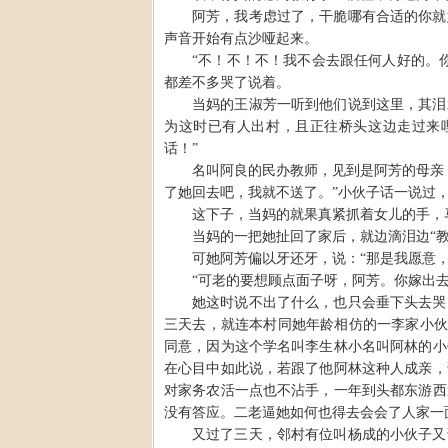
阿芳，我考虑过了，干脆哪有合适的你就
声音开始有点沙哑起来。
“
不！不！不！我不会去跟任何人好的。
都差不多哭了说着。
当妈的王淑芳一听到他们说到这里，其泪
为这时已有人出村，且正往桥头这边走过来
话！
”
名叫阿良的民办教师，见到是阿芳的母亲
了她回去吧，我就不送了。
”
小伙子话一说过
这下子，当妈的就果真紧抓着女儿的手，
当妈的一把她扯回了家后，就边滴泪边
“
可她阿芳偏以牙还牙，说：
“
那是我愿意
“
可老的要想顾点面子呀，阿芳。你嫁出
她这时说不出了什么，也只会垂下头去哭
三天去，就连本村同她年龄相仿的一李家小
同意，因为这个学名叫李生林小名叫阿林的小
在心目中如此说，若跟了他阿林这种人成亲，
对家务农活一点也不沾手，一年到头都东游西
没有答应。二老逼她如何也得去会会了人家一
又过了三天，邻村有位叫杨成的小伙子又