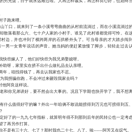
的穷光蛋，日子就永远难过啦。人再怎样诚实，再怎样良心好，也始终
。
村子跑来哩。
个山丫口，就来到了一条小溪弯弯曲曲的从村前流淌过，而在小溪流淌过
却散落着那么六、七十户人家的小村子。谁见了此村谁都觉得可怜。在
村村边，并也冲到了横跨两岸的石拱桥外头了。可当母亲的才大踏步闯
有一男一女青年说话的声音。她当妈的便赶紧放慢了脚步，轻轻走过去
我快些嫁人了，他们好快些为我兄弟娶媳呀。
补助呀，家里实在挤不出什么做礼品去认亲哩。
两年，咱找得钱了，再去认我家也不迟。
为我拐骗你跑，不会冲过来砸毁我家去吗？
对他阿良这样说。
老和你兄弟讲好，要不然会出大事的。况且下学期也快开学了，我不想
有什么值得好守的嘛？外出一年咱俩不敢说能捞得到万元也可捞得到五
？
定好了的一九九七年指标，就算明年得不到那到后年的民转公也一定考
望了再另作打算。
你不是有三十六、七了？那时我也二十七、八了。唉
------
阿芳又在叹气。