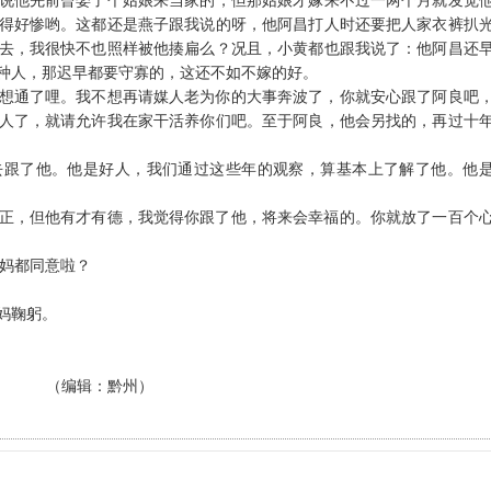
说他先前曾娶了个姑娘来当家的，但那姑娘才嫁来不过一两个月就发觉
得好惨哟。这都还是燕子跟我说的呀，他阿昌打人时还要把人家衣裤扒
去，我很快不也照样被他揍扁么？况且，小黄都也跟我说了：他阿昌还
种人，那迟早都要守寡的，这还不如不嫁的好。
想通了哩。我不想再请媒人老为你的大事奔波了，你就安心跟了阿良吧
人了，就请允许我在家干活养你们吧。至于阿良，他会另找的，再过十
去跟了他。他是好人，我们通过这些年的观察，算基本上了解了他。他
正，但他有才有德，我觉得你跟了他，将来会幸福的。你就放了一百个
妈都同意啦？
妈鞠躬。
（编辑：黔州）