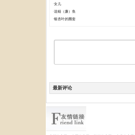
·
女儿
·
送鲢（廉）鱼
·
银杏叶的圈套
最新评论