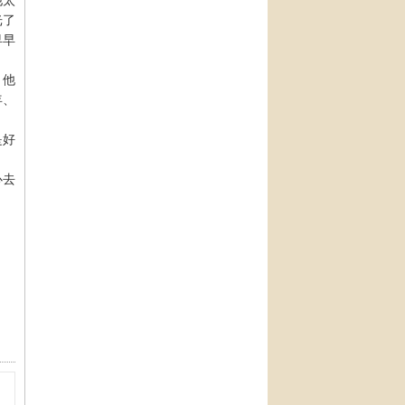
他太
光了
早早
，他
年、
是好
心去