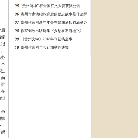
“贵州尚坤” 杯全国征文大赛获奖公告
贵州作家洪绍乾背后的励志故事是什么样
的？万字长文告诉你
贵州作家网新年年会在景澜酒店圆满举办
业后
作家刘冰出版诗集《乡愁在不断地飞》
偏偏
《贵州文学》2018年刊征稿启事
是很
贵州作家网年会延期举办通知
了。
民办
。本
年过
。而
，谁
。在
她也
。虽
婚姻
办，
当妈