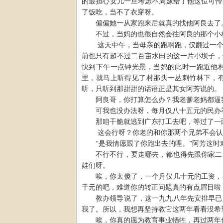
的最担心女儿一旦考虑不周嫁给了他这位可怜
了饭吃，当不了衣穿呀。
偏偏她一从家跑来后就真的找他阿良去了
不过，当妈的也很自然会往阿良的那个小
这天中午，当母亲的跑啊跑，仅翻过一
前也只有超不过二百亩水田的这一片小坝子，
快到下午一点钟光景，当妈的此时一跑近他
里，就马上听得见了村那头一丛刺竹林下，
听，只听到那甜甜的话语正是其女阿芳说的。
阿良哥，你打算怎么办？我老爹老妈都逼
可我也没办法呀，每月仅八十五元的民办
那咱干脆就逃到广东打工去吧，等过了一
这会行呀？你老的和你那两个兄弟不会认
“
是我情愿跟了你跑出去的哩。
”
阿芳这时
不行不行，要走哪去，都也得先跟你家二
娃们呀。
唉，你太傻了，一个月仅几十元的工资，
千元的吧，难道你的转正问题真的有点眉目啦
教办领导说了，这一九九八年先安排早已
我了。所以，我想再坚持教它这两年看看没希
唉，你真的愿为教育事业牺牲，再过两年