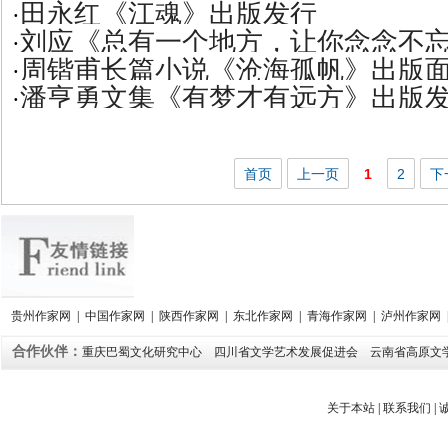
田永红《江魂》出版发行
·
刘应《总有一个地方，让你念念不
·
周锴甫长篇小说《沧海孤帆》出版
·
潘亨勇文集《有梦才有远方》出版
·
首页
上一页
1
2
下
贵州作家网
|
中国作家网
|
陕西作家网
|
东北作家网
|
青海作家网
|
泸州作家网
合作伙伴：
重庆巴蜀文化研究中心
四川省文学艺术发展促进会
云南省高原文
关于本站
|
联系我们
|