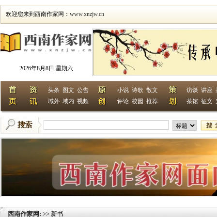
欢迎您来到西南作家网：
www.xnzjw.cn
2026年8月8日 星期六
头条
图文
公告
小说
诗歌
散文
访谈
讲座
域外
域内
视频
评论
校园
推荐
茶馆
征文
西南作家网
>> 新书
: