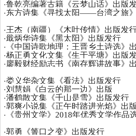
鲁乾亮编著古籍《云梦山话》出版
·
东方诗集《寻找太阳——台湾之旅
·
王杰（南疆）《木叶传情》出版发
·
戢炳华诗集《黑太阳》出版发行
·
《中国诗歌地理：王晋乡土诗选》
·
杨正勇文化文集《生于平塘》出版
·
廖毅财经励志书《南存辉讲故事》
·
娄义华杂文集《看法》出版发行
·
刘慧娟《白云的那一边》出版
·
潘鹤散文集《千山是雪》出版发行
·
郭爽小说集《正午时踏进光焰》出
·
《贵州文学》2018年优秀文学作品
·
郭勇《箐口之变》出版发行
·