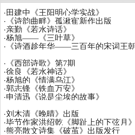
田建中《王阳明心学实战》
·
《诗韵曲畔》孤湫寉新作出版
·
亲勤《若水诗话》
·
杨旭——《三叶草》
·
《诗酒趁年华——三百年的宋词王
·
《西部诗歌》第7期
·
徐良《若水神话》
·
杨旭的《情满乌江》
·
郭志锋《铁血万安》
·
申清迅《说是尘埃的故事》
·
刘木清《晚晴》出版
·
毕节作家洪绍乾《脚趾上的下弦月
·
熊亮散文诗集《破茧》出版发行
·