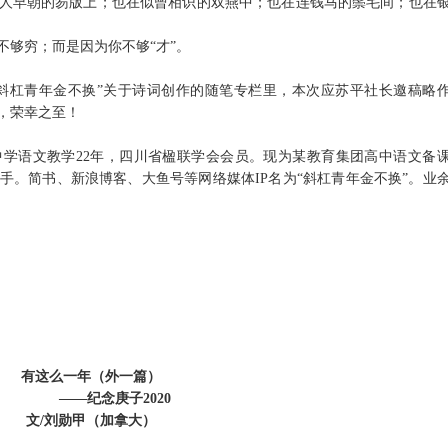
人早朝的笏版上；也在似曾相识的双燕中；也在连钱马的鬃毛间；也在
不够穷；而是因为你不够
“
才
”
。
斜杠青年金不换
”
关于诗词创作的随笔专栏里，本次应苏平社长邀稿略
，荣幸之至！
中学语文教学
22
年，四川省楹联学会会员。现为某教育集团高中语文备
手。简书、新浪博客、大鱼号等网络媒体
IP
名为
“
斜杠青年金不换
”
。业
有这么一年（外一篇）
——纪念庚子2020
文
/刘勋甲（加拿大）