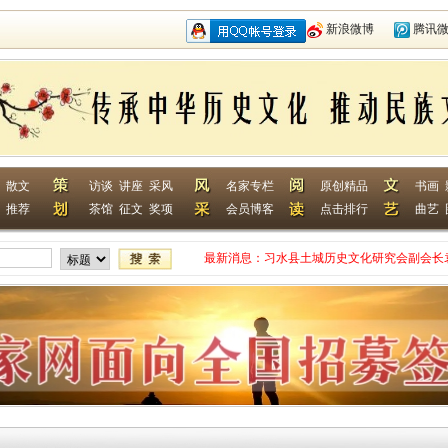
新浪微博
腾讯
散文
访谈
讲座
采风
名家专栏
原创精品
书画
推荐
茶馆
征文
奖项
会员博客
点击排行
曲艺
最新消息：
习水县土城历史文化研究会副会长
网终身特聘专家
贵州省毕节作家何翌勋签约西南作
“战友拉手·同创戎耀”首次沙龙活
贵州省纪实文学学会作家走进湄潭
江苏淮安作家张成签约西南作家网
一次心灵的洗礼