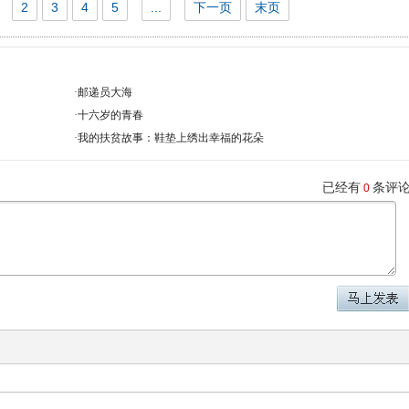
2
3
4
5
...
下一页
末页
·
邮递员大海
·
十六岁的青春
·
我的扶贫故事：鞋垫上绣出幸福的花朵
已经有
条评
0