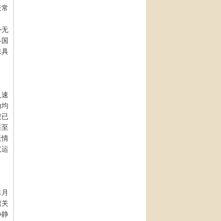
疫常
外无
各国
味具
人速
幼均
被已
甚至
疫情
汉运
1月
馆关
静静