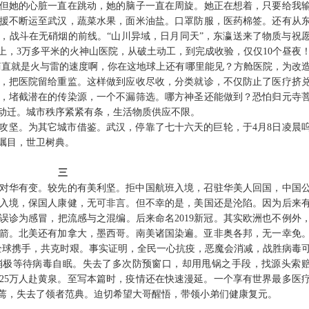
但她的心脏一直在跳动，她的脑子一直在周旋。她正在想着，只要给我
援不断运至武汉，蔬菜水果，面米油盐。口罩防服，医药棉签。还有从
，战斗在无硝烟的前线。“山川异域，日月同天”，东瀛送来了物质与祝
上，3万多平米的火神山医院，从破土动工，到完成收验，仅仅10个昼夜
这简直就是火与雷的速度啊，你在这地球上还有哪里能见？方舱医院，为改
，把医院留给重监。这样做到应收尽收，分类就诊，不仅防止了医疗挤
，堵截潜在的传染源，一个不漏筛选。哪方神圣还能做到？恐怕归元寺
例动迁。城市秩序紧紧有条，生活物质供应不限。
攻坚。为其它城市借鉴。武汉，停靠了七十六天的巨轮，于
4月8日凌晨
瞩目，世卫树典。
三
对华有变。较先的有美利坚。拒中国航班入境，召驻华美人回国，中国
入境，保国人康健，无可非言。但不幸的是，美国还是沦陷。因为后来
误诊为感冒，把流感与之混编。后来命名
2019新冠。其实欧洲也不例外
箭。北美还有加拿大，墨西哥。南美诸国染遍。亚非奥各邦，无一幸免
应全球携手，共克时艰。事实证明，全民一心抗疫，恶魔会消减，战胜病毒
消极等待病毒自眠。失去了多次防预窗口，却用甩锅之手段，找源头索
过25万人赴黄泉。至写本篇时，疫情还在快速漫延。一个享有世界最多医
蔫，失去了领者范典。迫切希望大哥醒悟，带领小弟们健康复元。