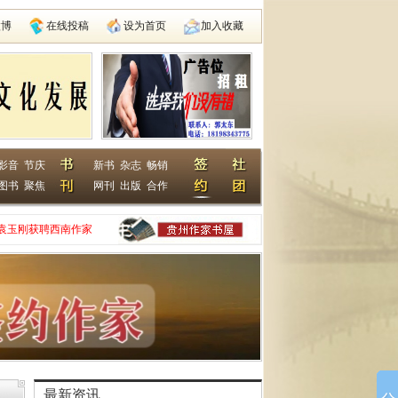
微博
在线投稿
设为首页
加入收藏
影音
节庆
新书
杂志
畅销
图书
聚焦
网刊
出版
合作
袁玉刚获聘西南作家
家网
动在遵义启动
县建国学校
最新资讯