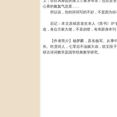
上；在狂风卷起的屋上三重茅草里；也在贾舍
心香的氤氲气息里
……
所以说，你的诗词写的不好，不是因为你
后记：
本文原稿首发在本人《简书》
IP“
改，各位方家大佬，不喜勿喷，有幸跻身本刊
【作者简介】
杨梦麟，原名杨军。从事
长。吃货诗人，七零后不油腻大叔，软文段子
研古诗词教学及国学经典教学研究。