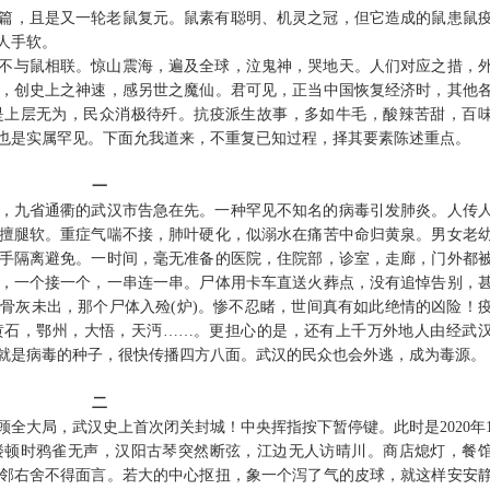
子开篇，且是又一轮老鼠复元。鼠素有聪明、机灵之冠，但它造成的鼠患鼠
人手软。
，却不与鼠相联。惊山震海，遍及全球，泣鬼神，哭地天。人们对应之措，
，创史上之神速，感另世之魔仙。君可见，正当中国恢复经济时，其他
是上层无为，民众消极待歼。抗疫派生故事，多如牛毛，酸辣苦甜，百
也是实属罕见。下面允我道来，不重复已知过程，择其要素陈述重点。
一
，九省通衢的武汉市告急在先。一种罕见不知名的病毒引发肺炎。人传
擅腿软。重症气喘不接，肺叶硬化，似溺水在痛苦中命归黄泉。男女老
手隔离避免。一时间，毫无准备的医院，住院部，诊室，走廊，门外都
，一个接一个，一串连一串。尸体用卡车直送火葬点，没有追悼告别，
个骨灰未出，那个尸体入殓
(炉)。惨不忍睹，世间真有如此绝情的凶险！
黄石，鄂州，大悟，天沔……。更担心的是，还有上千万外地人由经武
就是病毒的种子，很快传播四方八面。武汉的民众也会外逃，成为毒源。
二
顾全大局，武汉史上首次闭关封城！中央挥指按下暂停键。此时是
2020年
鹤楼顿时鸦雀无声，汉阳古琴突然断弦，江边无人访晴川。商店熄灯，餐
邻右舍不得面言。若大的中心抠扭，象一个泻了气的皮球，就这样安安