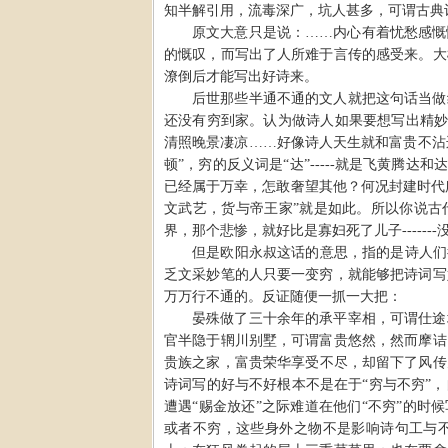
知半解引用，流毒深广，坑人甚多，可谓古典
原文大意只是说：
……
内心有着忧愁感慨
的慨叹，而写出了人所难于言传的感受来。大
潦倒后才能写出好诗来。
后世那些半通不通的文人就把这句话当做
还没有穷到家。认为做诗人如果要想写出精
清照晚景凄凉
……
好像诗人天生就和富贵不沾
顿
”
，穷的反义词是
“
达
”-----
就是飞黄腾达和达
已经属于万幸，怎敢奢望其他？何况封建时代
文武艺，货与帝王家
”
就是如此。所以你说古
界，那个悲惨，就好比是寡妇死了儿子
-------
但是欧阳永叔这话的意思，指的是诗人们
乏文采妙笔的人只要一变穷，就能够把诗词写
万万行不通的。反证随便一抓一大把：
晏殊做了三十余年的承平宰相，可谓仕途
官半隐于辋川别墅，可谓富贵悠然，然而摩诘
贵族之家，富贵荣华享受不尽，却留下了风传
诗词写的好与不好根本不是在于
“
穷与不穷
”
，
遭遇
“
赐金放还
”
之际难道在他们
“
不穷
”
的时候
或者不穷，这些身外之物不是影响诗句工与