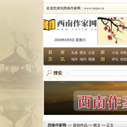
欢迎您来到西南作家网：
www.xnzjw.cn
2026年8月8日 星期六
头条
图文
公告
小说
诗歌
域外
域内
视频
评论
校园
西南作家网
>> 原创作品 >> 散文 >> 正文
: