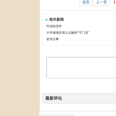
首页
上一页
1
相关新闻
·
印信的流年
·
大学城项目渣土运输的“守门员”
·
老屯往事
最新评论