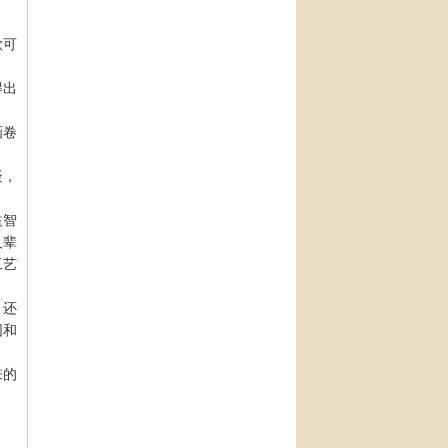
歌可
得出
画卷
疑，
益智
人辈
工艺
，还
围和
来的