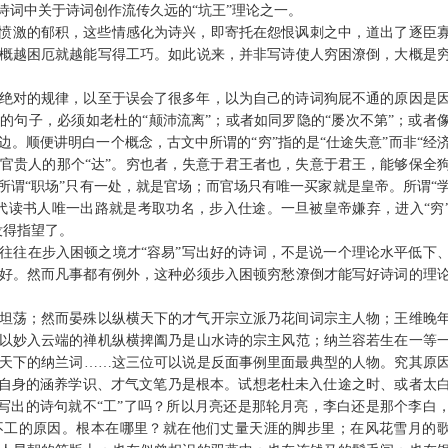
诗词中关于诗词创作流传久远的
“
坑王
”
理论之一。
愤激的郁积，这些情感化为诗兴，即寄托在怨恨讽刺之中，道出了逐臣
概越困厄就越能写得工巧。如此说来，并非写诗使人穷困潦倒，大概是
绝对的规律，以至于误会了很多年，以为自己的诗词狗屁不通的原因是
妙的句子，必须如老杜的
“
颠沛流离
”
；或者如同罗隐的
“
屡次不第
”
；或者
边。顺便讲明白一个概念，古文中所谓的
“
穷
”
指的是
“
仕途失意
”
而非
“
经
官贵人的那个
“
达
”
。穷也者，失意于君王者也，失意于君王，能够保全
所谓
“
职场
”
只有一处，就是官场；而官场只有唯一买家就是皇帝。所谓
“
代读书人唯一出路就是考取功名，步入仕途。一旦被皇帝嫌弃，进入
“
穷
没得指望了。
往往在步入困顿之境才
“
容易
”
写出好的诗词，不是说一个理论水平低下
好。然而凡事都有例外，这种必须步入困顿穷愁潦倒才能写好诗词的理
坦荡；然而晏殊以纵横天下的才气开宗立派乃花间词宗主人物；王维晚
以妙入云端的禅机纵横捭阖乃是山水诗的宗主风范；纳兰容若生在一等
天下的纳兰词
……
这三位可以说是反面事例里面最典型的人物。究其原
自身的涵养学识、才气文笔乃是根本。试想老杜未入仕途之时、或者太
写出的诗句就不
“
工
”
了吗？所以月亮还是那轮月亮，李白还是那个李白
不工的原因。根本在哪里？就在他们丈量天涯的脚步里；在风花雪月的