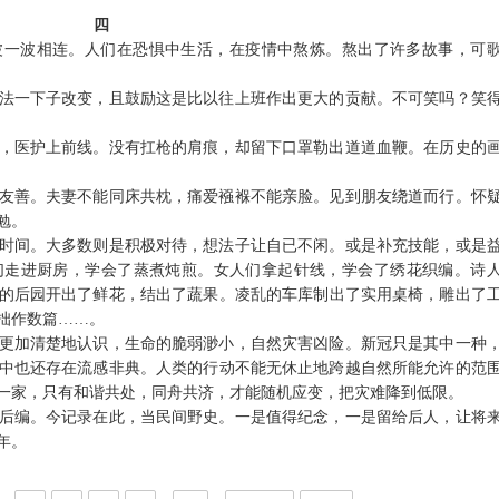
四
波一波相连。人们在恐惧中生活，在疫情中熬炼。熬出了许多故事，可
法一下子改变，且鼓励这是比以往上班作出更大的贡献。不可笑吗？笑
，医护上前线。没有扛枪的肩痕，却留下口罩勒出道道血鞭。在历史的
友善。夫妻不能同床共枕，痛爱襁褓不能亲脸。见到朋友绕道而行。怀
勉。
时间。大多数则是积极对待，想法子让自已不闲。或是补充技能，或是
们走进厨房，学会了蒸煮炖煎。女人们拿起针线，学会了绣花织编。诗
的后园开出了鲜花，结出了蔬果。凌乱的车库制出了实用桌椅，雕出了
拙作数篇
……。
更加清楚地认识，生命的脆弱渺小，自然灾害凶险。新冠只是其中一种
中也还存在流感非典。人类的行动不能无休止地跨越自然所能允许的范
一家，只有和谐共处，同舟共济，才能随机应变，把灾难降到低限。
后编。今记录在此，当民间野史。一是值得纪念，一是留给后人，让将
子年。