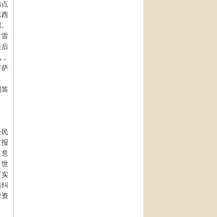
输点
东西
愿。
！雷
造后
兑，
菩萨
呜笛
公民
有报
，意
。世
可实
赔纠
疗资