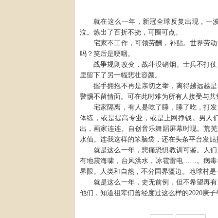
就在这么一年，新冠全球反复出现，一
泣。炼出了百折不挠，可圈可点。
宅家不工作，可领劳酬，补贴。世界劳动
吗？笑后是哽咽。
战爭规则改变，战斗没硝烟。士兵不打仗
里留下了另一幅悲壮容颜。
握手拥抱不再是亲切之举，离得越远越是
警惕不留情面。可在此时难为所有人接受与共
宅家隔离，有人是吃了睡，睡了吃，打发
体练，或是提高专业，或是上网挣钱。男人
出，画家连连。自创音乐舞蹈屏幕时现。荒芜
水仙。连我这样的笨脑袋，还在头条平台发贴
就是这么一年，悲痛恐惧教训可鉴。人们
有地震海啸，台风洪水，冰雹雷电
……。病毒
界限。人类和自然，不分国界疆边。地球村是
就是这么一年，史无前例，但不希望再有
他们，知道祖辈们曾经度过这么样的
2020庚