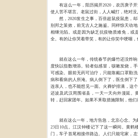
有这么一年，阳历揭开
2020，农历庚
使人苦不堪言。老鼠过街，人人喊打，绝对没
然，
2020发生之事，百倍超鼠疫鼠患
别邦之策效，前无古人之施鉴。同样惊天动地
相继沦陷。或是因为缺乏抗疫物质难免，或
全。有的让你哭着带笑，有的让你笑中哽咽，
就在这么一年，传统春节的爆竹还没炸响
度快以指数增添。轻者似感冒，咳嗽发烧，手
可感染。眼前无药可治疗，只能靠戴口罩勤洗
病和看病的人所淹。病人倒下了，医生倒下了
连亲人，也不能想见一面。火葬炉排满，这
还波及武汉周围省县，一天一天向外漫延。
转，赶回家团年。如果不釆取措施限制，他们
就在这么一年，地方告急，北京心念。为
23日10点。江汉钟楼记下了这一瞬间。黄
门，车子首尾相接停路边。人们只能宅家，左