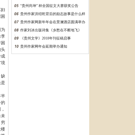
“贵州尚坤” 杯全国征文大赛获奖公告
寡妇
贵州作家洪绍乾背后的励志故事是什么样
穷困
的？万字长文告诉你
贵州作家网新年年会在景澜酒店圆满举办
因为
作家刘冰出版诗集《乡愁在不断地飞》
像李
《贵州文学》2018年刊征稿启事
济困
贵州作家网年会延期举办通知
狗头
学成
”
境
、缺
论是
年半
一的
因，
白未
，穷
歌楼