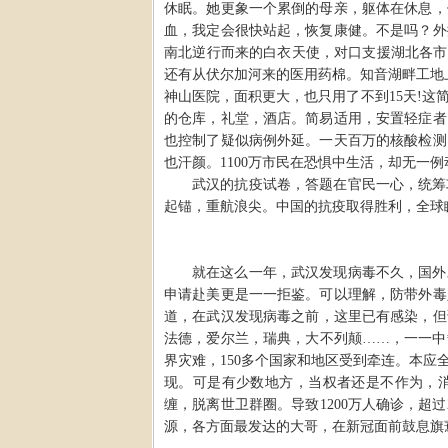
休眠。她更象一个累倒的母亲，躯体在休息，
血，我定会很快站起，恢复康健。不是吗？外
南北逆行而来的白衣天使，对口支援湖北各市
还有从伏尔加河来的医用药棉。知音湖畔工地
神山医院，面积更大，也只用了不到15天!
的仓库，礼堂，酒店。简易适用，安置轻症者
也控制了疑似病例外延。一天百万的核酸检测
也汗颜。1100万市民在恐惧中生活，却无一
武汉的抗疫试卷，答题在官民一心，统筹
起锚，重航浪尖。中国的抗疫取得胜利，全球
就在这么一年，武汉发现病毒不久，国外
申请赴美更是一一拒鉴。可以理解，防带外毒
道，在武汉发现病毒之前，这里已有感染，但
法德，爱尔兰，瑞典，大不列颠……，一一中
界灾难，150多个国家和地区受到牵连。本
现。可是有少数地方，当权者还是不作为，
缠，脱离世卫群圈。导致1200万人确诊，超
源，各方面最发达的大哥，在新冠面前鼓息旗