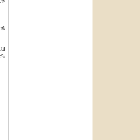
银筝
作修
课组
余钻