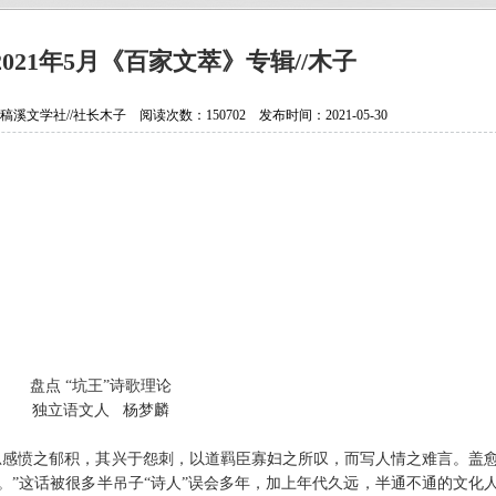
抗日老兵银发闪亮 107岁壮心不已
贵州省纪实文学学会换届选举大会
021年5月《百家文萃》专辑//木子
贵州作家陈军获聘香港文学艺术研
学社//社长木子 阅读次数：150702 发布时间：2021-05-30
中国作协会员、重庆作家高兴明签
盘点
“
坑王
”
诗歌理论
独立语文人
杨梦麟
思感愤之郁积，其兴于怨刺，以道羁臣寡妇之所叹，而写人情之难言。盖
。
”
这话被很多半吊子
“
诗人
”
误会多年，加上年代久远，半通不通的文化