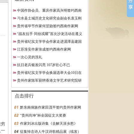
中国作协会员、重庆作家高兴明签约西南
10日在贵阳成功举行
作家网
习水县土城历史文化研究会副会长袁玉刚
究院研究员
获聘西南作家网终身特聘专
贵州省毕节作家何翌勋签约西南作家网
约西南作家网
“战友拉手·同创戎耀”首次沙龙活动在遵义
启动
贵州省纪实文学学会作家走进湄潭县建国
学校
江苏淮安作家张成签约西南作家网
一次心灵的洗礼
抗日老兵银发闪亮 107岁壮心不已
贵州省纪实文学学会换届选举大会10日在
贵阳成功举行
贵州作家陈军获聘香港文学艺术研究院研
究员
点击排行
黔东南侗族作家田茂平签约贵州作家网
“贵州尚坤”杯全国征文大奖赛
作家刘冰出版诗集《去解天涯乡愁》
愈穷
人一
征集悼念诗人牛汉诗歌精品展（续发）