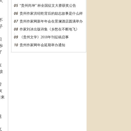
大
“贵州尚坤” 杯全国征文大赛获奖公告
，
贵州作家洪绍乾背后的励志故事是什么样
不
的？万字长文告诉你
贵州作家网新年年会在景澜酒店圆满举办
子
作家刘冰出版诗集《乡愁在不断地飞》
《贵州文学》2018年刊征稿启事
阳
贵州作家网年会延期举办通知
乡
了
在
放
管
灰
带来
退
气