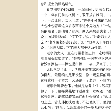
息和泥土的燥热腥气。
食堂用空心砖砌成，一溜三间，盖着石棉
一个，坐在门前的板凳上，双手放在膝间，一
下，一边让座。女人问道：“你是刚分来的老
大包小包背着这么多东西来这个鬼地方！”一
伟的姓名，跟他聊了起来。两人果然是夫妻，
说：“他叫叶秋成。”停了停，说，“叶老师为
么？”老李偏着头想了想，说：“他今天下午
说，“上班人嘛，下了班大都干这两件事。”
老李的女人一直在打量着管志伟，这时插话
看看派头就知道了。”管志伟到一时有些不好
都没有擦鞋——擦也是白擦，一会儿又赃了。
太阳落到了山下，学校湮没在阴凉里的时
脸酡红。最滑稽的是那发型，像个锅盖样的顶
选择这样一个样式，又还是一个老师，不怕学
老李告诉管志伟，他就是总务主任，说完
趄了一下，摇摇晃晃地转过身来，嘟哝道：“
起来让座。老李指着管志伟向他介绍道：“这
地上去。管志伟忙扶着他，不让他倒下。他的
话似的：“以后，以后就跟哥们一块儿在这里