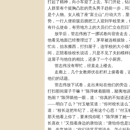
打起了精神，向小车迎了上去。车门开处，钻
人群里有个挺胸凸肚的秃头男子趋前一步，同
是个人物。女人梳了座“富士山”,行动大方
势，一行人便前簇后拥把三人迎到学校里来，
有什么使命，有劳地方上的大员们伫立在烈日
放学后，管志伟抱了一摞试卷向宿舍走去
他看见地面已经整理过了，茅草被连根拔除，
忙出，抬东搬西，打扫屋子，连学校的大小领
间，正陪着徐校长说话，只是不见了夫妇模样
这屋子与他住的相比，还多了一个小厨房。
管志伟没有帮忙，径直走上楼去。
走廊上，几个女教师伏在栏杆上俯看着，
他们的话题。
管志伟放下试卷，走出来站在他们的旁边
打扫那间屋子干嘛？”陈萍眯着眼睛，鄙夷地说
热闹？”陈萍嗔他一眼，道：“你真的不知道
——明白了么？”付玉敏笑道：“你对校长这
道：“校长这把年纪了，还有这个心思！”付
那天他看上你了，要来找你呢！”陈萍捶了她一
长喜欢！”又指着身边的唐饴说：“唐饴你也
脸，生气地说：“你们说笑尽管说去，怎么扯