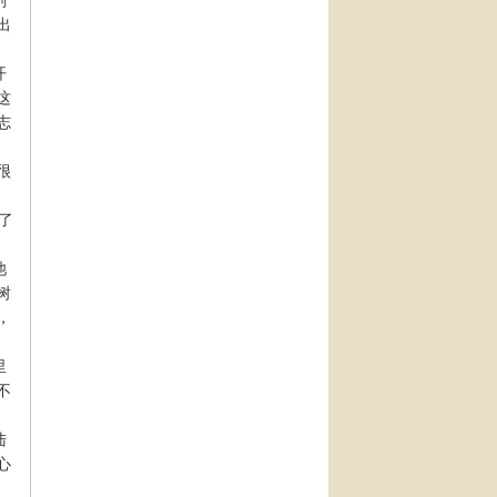
刚
出
开
这
志
很
了
池
树
，
里
不
陆
心