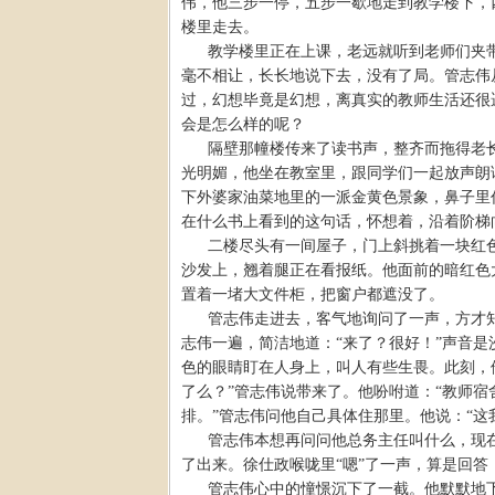
伟，他三步一停，五步一歇地走到教学楼下，
楼里走去。
教学楼里正在上课，老远就听到老师们夹
毫不相让，长长地说下去，没有了局。管志伟
过，幻想毕竟是幻想，离真实的教师生活还很
会是怎么样的呢？
隔壁那幢楼传来了读书声，整齐而拖得老
光明媚，他坐在教室里，跟同学们一起放声朗
下外婆家油菜地里的一派金黄色景象，鼻子里
在什么书上看到的这句话，怀想着，沿着阶梯
二楼尽头有一间屋子，门上斜挑着一块红
沙发上，翘着腿正在看报纸。他面前的暗红色
置着一堵大文件柜，把窗户都遮没了。
管志伟走进去，客气地询问了一声，方才
志伟一遍，简洁地道：“来了？很好！”声音
色的眼睛盯在人身上，叫人有些生畏。此刻，
了么？”管志伟说带来了。他吩咐道：“教师
排。”管志伟问他自己具体住那里。他说：“这
管志伟本想再问问他总务主任叫什么，现
了出来。徐仕政喉咙里“嗯”了一声，算是回答
管志伟心中的憧憬沉下了一截。他默默地