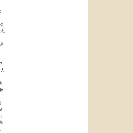
边
谁会
管志
课
？
的人
满
会
趔
站
到
说
，