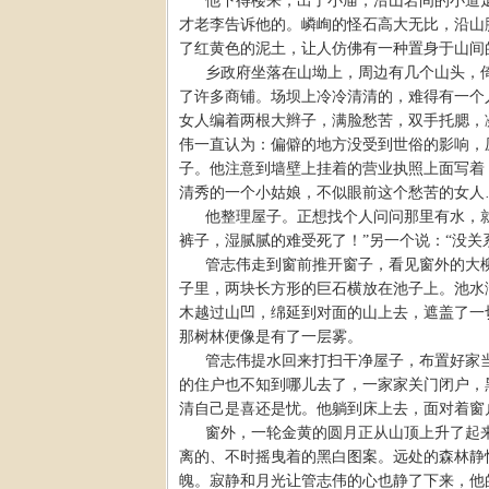
他下得楼来，出了小庙，沿山岩间的小道
才老李告诉他的。嶙峋的怪石高大无比，沿山
了红黄色的泥土，让人仿佛有一种置身于山间
乡政府坐落在山坳上，周边有几个山头，
了许多商铺。场坝上冷冷清清的，难得有一个
女人编着两根大辫子，满脸愁苦，双手托腮，
伟一直认为：偏僻的地方没受到世俗的影响，
子。他注意到墙壁上挂着的营业执照上面写着
清秀的一个小姑娘，不似眼前这个愁苦的女人
他整理屋子。正想找个人问问那里有水，
裤子，湿腻腻的难受死了！”另一个说：“没关
管志伟走到窗前推开窗子，看见窗外的大
子里，两块长方形的巨石横放在池子上。池水
木越过山凹，绵延到对面的山上去，遮盖了一
那树林便像是有了一层雾。
管志伟提水回来打扫干净屋子，布置好家
的住户也不知到哪儿去了，一家家关门闭户，
清自己是喜还是忧。他躺到床上去，面对着窗
窗外，一轮金黄的圆月正从山顶上升了起
离的、不时摇曳着的黑白图案。远处的森林静
魄。寂静和月光让管志伟的心也静了下来，他