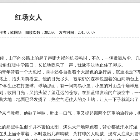
抗日老兵银发闪亮 107岁壮心不已
贵州省纪实文学学会换届选举大会
红场女人
贵州作家陈军获聘香港文学艺术研
：欧国华 阅读次数：382596 发布时间：2015-06-07
中国作协会员、重庆作家高兴明签
时候，山下的公路上响起了声嘶力竭的机器鸣叫，不久，一辆敷满灰尘、几
驶到红场中学路口，长长地叹息了一声，犹豫不决地止住了脚步。
的青年背着一个大包袱，两手还各自提着个大黑色的旅行袋，沉重地走下
路上，抬头向前看去。他的目光尽头，被浓郁的森林包围着的山间滴台上
个学生正在打篮球。球场那面，有一间简易小屋，小屋的对面是个庙样建
刻，收回目光，又抬头望了望辽远的苍穹。在那蓝得发暗的广漠空中，一
着大地；地面已经发烫了，热空气还往人的身上钻，让人一下子就流出了
学来当教师。他歇了半晌，吐出一口气，重又提起那两个沉重的旅行袋，
上的那些学生似乎并不害怕太阳，满头大汗地奔跑着，背心都被汗水打湿
在头上当伞罩着，不时发出几声呐喊，为打球的人助威。没有人注意到管