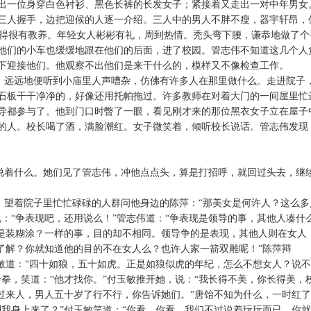
出一位身穿白色衬衫、黑色长裤的长发女子；紧接着又走出一对中年男女
三人握手，边把迎候的人逐一介绍。三人中的男人不胖不瘦，器宇轩昂，
，显得很有教养。年轻女人彬彬有礼，周到热情。秃头弯下腰，谦恭地做了个
他们的小车也缓缓地跟在他们的后面，进了校园。管志伟不知道这几个人
下迎接他们。他观察不出他们是来干什么的，模样又不像检查工作。
，远远地便听到小庙里人声嘈杂，仿佛有许多人在那里做什么。走进院子
石板干干净净的，好像还用托帕拖过。许多教师在对着大门的一间屋里忙
导都参与了。他到门口时瞥了一眼，看见刚才来的那位黑衣女子立在屋子
的人。校长喝了酒，满脸潮红。女子微笑着，倾听校长说话。管志伟发现
说着什么。她们见了管志伟，冲他点点头，算是打招呼，就回过头去，继
，望着院子里忙忙碌碌的人群问他身边的陈萍：“那美女是何许人？这么多
：“争表现吧，还用说么！”管志伟道：“争表现是领导的事，其他人凑什
还是装糊涂？一样的事，目的却不相同。领导争的是表现，其他人则在女人
么了解？你就知道他的目的不在女人么？也许人家一箭双雕呢！”陈萍辩
玉敏道：“四十如狼，五十如虎。正是如狼似虎的年纪，怎么不想女人？说
拳，笑道：“他才找你。”付玉敏推开她，说：“我长得不美，你长得美，
是过来人，男人五十岁了行不行，你告诉她们。”唐饴不知为什么，一时红了
到我身上来了？”付玉敏笑道：“你看，你看，我们不过说着玩玩而已，你