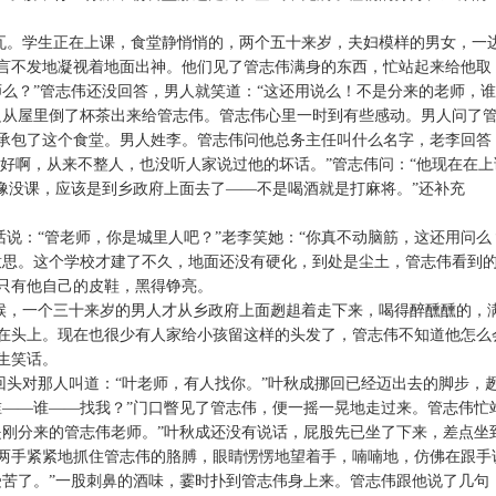
瓦。学生正在上课，食堂静悄悄的，两个五十来岁，夫妇模样的男女，一
言不发地凝视着地面出神。他们见了管志伟满身的东西，忙站起来给他取
师么？”管志伟还没回答，男人就笑道：“这还用说么！不是分来的老师，
边从屋里倒了杯茶出来给管志伟。管志伟心里一时到有些感动。男人问了
承包了这个食堂。男人姓李。管志伟问他总务主任叫什么名字，老李回答
人好啊，从来不整人，也没听人家说过他的坏话。”管志伟问：“他现在在上
好像没课，应该是到乡政府上面去了——不是喝酒就是打麻将。”还补充
说：“管老师，你是城里人吧？”老李笑她：“你真不动脑筋，这还用问么
意思。这个学校才建了不久，地面还没有硬化，到处是尘土，管志伟看到
只有他自己的皮鞋，黑得铮亮。
候，一个三十来岁的男人才从乡政府上面趔趄着走下来，喝得醉醺醺的，
在头上。现在也很少有人家给小孩留这样的头发了，管志伟不知道他怎么
生笑话。
回头对那人叫道：“叶老师，有人找你。”叶秋成挪回已经迈出去的脚步，
谁——谁——找我？”门口瞥见了管志伟，便一摇一晃地走过来。管志伟忙
是刚分来的管志伟老师。”叶秋成还没有说话，屁股先已坐了下来，差点坐
两手紧紧地抓住管志伟的胳膊，眼睛愣愣地望着手，喃喃地，仿佛在跟手
受苦了。”一股刺鼻的酒味，霎时扑到管志伟身上来。管志伟跟他说了几句