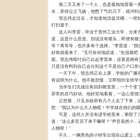
第二天又来了一个人，也是孤独地背着一
水，弄得尘土飞扬，他憋了气扫几下，就冲到
管志伟走过去，才知道他没盆没桶，一把
打扫屋子。
这人叫李雷，毕业于贵州工业大学，分来
道，这是什么世道。别说没有猪头，即便有猪
等？再等等，也许多有个选择。”李雷道：“
好将就着来了。”无可奈何地叹道，“先混着
面。管志伟暗忖自己比起李雷来，还算是稍有
只是没有料到自己会分到这个不是自己户口所
一天下午，管志伟正在上课，学校的广播
有说明为什么。他不敢怠慢，立即组织全班学
当学生们完成任务回到教室里，一个个变
异常的灵巧好动。他好笑地看着，一边心里猜
正想着，只见乡政府有几个人走了下来，
想：“我以为什么大人物呢！中学就在他们的
可是，这些人并没有进学校里来，寒暄了
道：“这么多官员下来干嘛呀？”声音虽然小
人物呀！”
不久，一辆黑色的小轿车出现在山梁上，