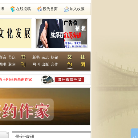
微博
在线投稿
设为首页
加入收藏
影音
节庆
新书
杂志
畅销
图书
聚焦
网刊
出版
合作
袁玉刚获聘西南作家
家网
动在遵义启动
县建国学校
最新资讯