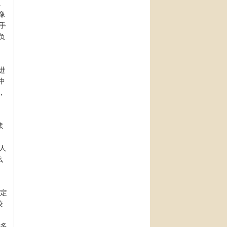
。
像
手
负
，
进
中
，
续
人
么
不定
校
就多