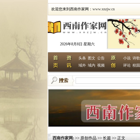
欢迎您来到西南作家网：
www.xnzjw.cn
2026年8月8日 星期六
头条
图文
公告
小说
诗歌
域外
域内
视频
评论
校园
西南作家网
>> 原创作品 >> 长篇 >> 正文
: