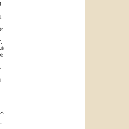
洒
他
知
只
着地
他
没
却
有大
时