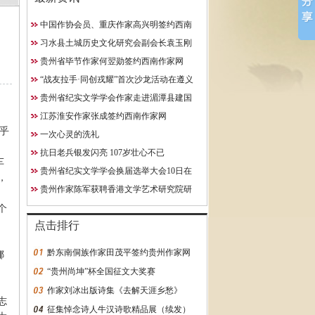
中国作协会员、重庆作家高兴明签约西南
10日在贵阳成功举行
作家网
习水县土城历史文化研究会副会长袁玉刚
究院研究员
获聘西南作家网终身特聘专
贵州省毕节作家何翌勋签约西南作家网
约西南作家网
“战友拉手·同创戎耀”首次沙龙活动在遵义
启动
贵州省纪实文学学会作家走进湄潭县建国
学校
江苏淮安作家张成签约西南作家网
乎
一次心灵的洗礼
抗日老兵银发闪亮 107岁壮心不已
车
贵州省纪实文学学会换届选举大会10日在
，
贵阳成功举行
贵州作家陈军获聘香港文学艺术研究院研
究员
个
点击排行
黔东南侗族作家田茂平签约贵州作家网
挪
“贵州尚坤”杯全国征文大奖赛
作家刘冰出版诗集《去解天涯乡愁》
志
征集悼念诗人牛汉诗歌精品展（续发）