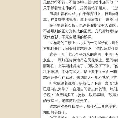
见他醉得不行，不便多聊，就指着小庙问他：“
只手撑着管志伟的肩，摇晃着站了起来，一边
庙墙由青石构成，由于年深月久，日晒雨
草，在黄昏中摇曳着。屋上盖着青瓦；屋脊上
院子里铺着石板，也许是假期没有人践踏
不甚规则的正方形构成的图案。几只蜜蜂嗡嗡
现代色彩，不完全是庙的模样。
左厢房的二楼上，尽头的一间屋子前，叶
索地打开门，回头对管志伟说：“你以后就住这
这是一间十七八个平方米的房间，中间一
灰尘，一颗灯孤伶伶地吊在天花板上。里间靠
丽娜住，上学期她调走了，所以空了下来。”
决不推辞。不像有些人，谄上欺下；当面一套
志伟还是心存感激。来到这人生地不熟的地方
叶秋成说着说着，头就低了下去，言语也
已经习以为常了，自顾自问管志伟的话。片刻
子说：“今天喝多了，抱歉，以后再聊。”说
的寝室里，老李随后也走了。
管志伟准备打扫屋子，却什么工具也没有
知如何是好了。