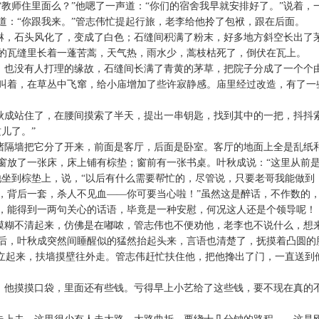
教师住里面么？”他嗯了一声道：“你们的宿舍我早就安排好了。”说着，
道：“你跟我来。”管志伟忙提起行旅，老李给他拎了包袱，跟在后面。
淋，石头风化了，变成了白色；石缝间积满了粉末，好多地方斜空长出了
的瓦缝里长着一蓬苦蒿，天气热，雨水少，蒿枝枯死了，倒伏在瓦上。
，也没有人打理的缘故，石缝间长满了青黄的茅草，把院子分成了一个个
叫着，在草丛中飞窜，给小庙增加了些许寂静感。庙里经过改造，有了一
秋成站住了，在腰间摸索了半天，提出一串钥匙，找到其中的一把，抖抖
儿了。”
堵隔墙把它分了开来，前面是客厅，后面是卧室。客厅的地面上全是乱纸
窗放了一张床，床上铺有棕垫；窗前有一张书桌。叶秋成说：“这里从前
他坐到棕垫上，说，“以后有什么需要帮忙的，尽管说，只要老哥我能做到
，背后一套，杀人不见血——你可要当心啦！”虽然这是醉话，不作数的
，能得到一两句关心的话语，毕竟是一种安慰，何况这人还是个领导呢！
模糊不清起来，仿佛是在嘟哝，管志伟也不便劝他，老李也不说什么，想
后，叶秋成突然间睡醒似的猛然抬起头来，言语也清楚了，抚摸着凸圆的
着立起来，扶墙摸壁往外走。管志伟赶忙扶住他，把他搀出了门，一直送到
。他摸摸口袋，里面还有些钱。亏得早上小艺给了这些钱，要不现在真的