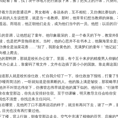
四处看了看，找了块干净地方把行旅放下来，擦了把头上的汗珠，只身向
带着方言的普通话声，男女都有，各说各的，互不相犯，又仿佛比赛似的
从前的人生设想里，就是当一名教师。那时，他常常幻想当教师的体验。
遥远。而现在，他正朝他们走去，成为他们当中的一员。他想：以后的日
长的音调，让他想起了童年。他印象最深的，是一个春天的下午，教室外
读，也是把声音拖得老长。当时，他的心思并不在书本上，他脑海里全是
仿佛全是油菜花香……“别了，我那金黄色的、充满梦幻的童年！”他记起
向楼上爬去。
色的塑料牌，那就是校长办公室了。里面，有个五十来岁的精瘦男人仰躺
大办公桌上，靠窗码了堆文件，文件右边插了面小小的国旗。靠走廊这面
知道那人就是校长徐仕政，忙自我介绍了一下。徐仕政放下报纸，打量了
是沙哑而简洁的，一听就知道是很果断的人。他的脸上满是皱纹，那双略带
他并不叫管志伟坐下，仿佛管志伟早就是他的属下似的。他问他：“行旅
宿舍在食堂那边，你先去安排好住宿。至于功课嘛，明天教导主任会给你安
我也不清楚，你找总务主任问问。”
在在哪里，见他闭了口不愿再说话的样子，就没有再问下去，谢了一声，
，目光也没有再打量过他。
下了楼，背上行旅，朝食堂那边走去。空气中充满了植物的芬芳、庄稼的