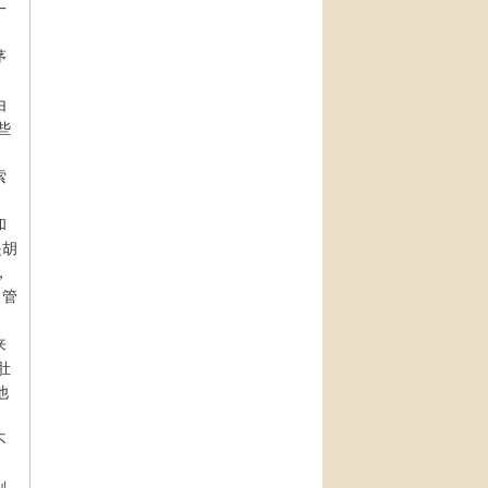
一
茅
由
些
索
和
是胡
，
，管
来
肚
他
不