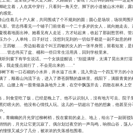
走上去。这里很少有人走大路。大路曲折，要绕十几分钟的路程——这是
脚屹立着，人在其中穿行，只看到一角天空。脚下的小道被山水冲刷，露
的感觉。
倚山住着几十户人家，共同围成了个不规则的圆；圆心是场坝，场坝周围
人影。管志伟看见一个铺子门前坐着一个二十多岁的女人，就向她走去。
凝视着地面出神。她看见有人走近，方才站起来，收起了那副愁苦样。管
压力小，人单纯，日子好过，没想到见到的一切似乎都是一副不如意的样
：王四敏……旁边贴着这个叫王四敏的女人的一张半身照，留着短发，是
……管志伟买了盆、桶和一些日常生活用具，回到学校里来。
就听到窗下有学生说话。一个女孩提醒说：“别提满呀，太满了晃出来打湿
系，我走慢点就行了，不会晃出来的……”
柳树下有一口石砌的小水井，井水溢了出来，流入旁边一个四五平方的小
满了，顺着山沟流下去，进入了莽苍荫翳的森林里。残阳下，满眼青黄的
切。山腰上有一股青烟袅袅地升上来，在空中飘荡开去，四散在林木上空
当，到食堂吃了饭，已经是晚上了。他不认识别人，没有地方可去。院子
黑灯瞎火的。他没有心情找人玩。这儿的一切超出了他的想象，他甚至分
户。
来，青幽幽的月光穿过柳树梢，投在窗前的桌上、地上，绘出了一副斑驳
悄悄的，月光让它更沉寂了。偶尔划过夜空的一声鸟鸣，响彻山谷，荡人
的憧憬又减少了几分，被浓浓的失落感包围着。