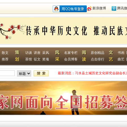
新浪微博
腾讯
散文
访谈
讲座
采风
名家专栏
原创精品
书画
推荐
茶馆
征文
奖项
会员博客
点击排行
曲艺
最新消息：
习水县土城历史文化研究会副会长
网终身特聘专家
贵州省毕节作家何翌勋签约西南作
“战友拉手·同创戎耀”首次沙龙活
贵州省纪实文学学会作家走进湄潭
江苏淮安作家张成签约西南作家网
一次心灵的洗礼