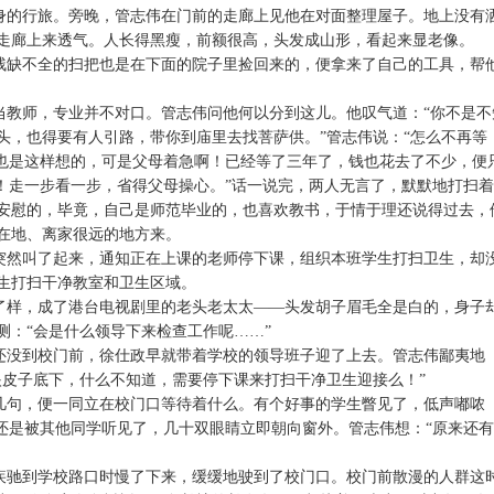
身的行旅。旁晚，管志伟在门前的走廊上见他在对面整理屋子。地上没有
走廊上来透气。人长得黑瘦，前额很高，头发成山形，看起来显老像。
残缺不全的扫把也是在下面的院子里捡回来的，便拿来了自己的工具，帮
当教师，专业并不对口。管志伟问他何以分到这儿。他叹气道：“你不是不
头，也得要有人引路，带你到庙里去找菩萨供。”管志伟说：“怎么不再等
我也是这样想的，可是父母着急啊！已经等了三年了，钱也花去了不少，便
吧！走一步看一步，省得父母操心。”话一说完，两人无言了，默默地打扫
安慰的，毕竟，自己是师范毕业的，也喜欢教书，于情于理还说得过去，
在地、离家很远的地方来。
突然叫了起来，通知正在上课的老师停下课，组织本班学生打扫卫生，却
生打扫干净教室和卫生区域。
了样，成了港台电视剧里的老头老太太——头发胡子眉毛全是白的，身子
测：“会是什么领导下来检查工作呢……”
还没到校门前，徐仕政早就带着学校的领导班子迎了上去。管志伟鄙夷地
眼皮子底下，什么不知道，需要停下课来打扫干净卫生迎接么！”
几句，便一同立在校门口等待着什么。有个好事的学生瞥见了，低声嘟哝
，还是被其他同学听见了，几十双眼睛立即朝向窗外。管志伟想：“原来还
疾驰到学校路口时慢了下来，缓缓地驶到了校门口。校门前散漫的人群这