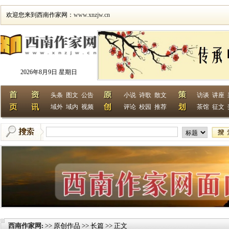
欢迎您来到西南作家网：
www.xnzjw.cn
2026年8月9日 星期日
头条
图文
公告
小说
诗歌
散文
访谈
讲座
域外
域内
视频
评论
校园
推荐
茶馆
征文
西南作家网
>> 原创作品 >> 长篇 >> 正文
: