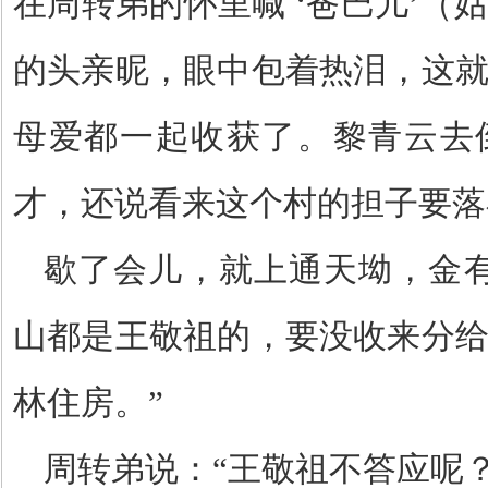
在周转弟的怀里喊
‘
爸巴儿
’
（姑
的头亲昵，眼中包着热泪，这
母爱都一起收获了。黎青云去
才，还说看来这个村的担子要落
歇了会儿，就上通天坳，金
山都是王敬祖的，要没收来分
林住房。
”
周转弟说：
“
王敬祖不答应呢