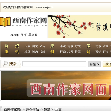
欢迎您来到西南作家网：
www.xnzjw.cn
2026年8月7日 星期五
头条
图文
公告
小说
诗歌
散文
访谈
讲座
域外
域内
视频
评论
校园
推荐
茶馆
征文
西南作家网
>> 原创作品 >> 短篇 >> 正文
: