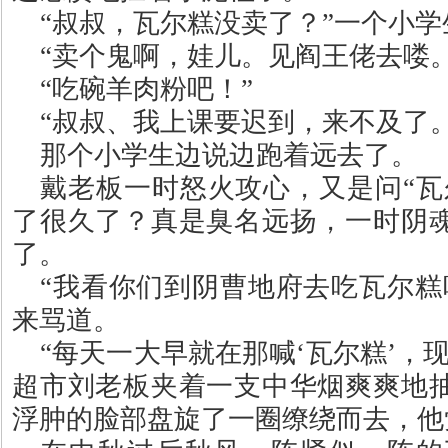
“
叔叔，瓦尔糕没卖了？
”
一个小学
“
卖个鬼啊，娃儿。见阎王佬去喽
“
吃碗羊肉粉吧！
”
“
叔叔、我上课要迟到，来不及了
那个小学生边说边跑着远去了。
戴老板一时怒火攻心，又是问
“
瓦
了很久了？真是臭名远扬，一时阴
了。
“
我看你们到阴曹地府去吃瓦尔糕
来骂道。
“
每天一大早就在那喊
‘
瓦尔糕
’
，
超市刘老板夹着一支中华烟爽爽地
浮肿的脸部盘旋了一圈缭绕而去，他