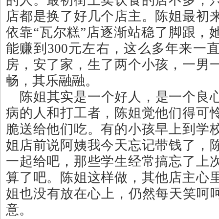
店都是换了好几个店主。陈姐最初
依靠
“
瓦尔糕
”
店逐渐站稳了脚跟，
能赚到
300
元左右，这么多年来一
房，安了家，生了两个小孩，一男
畅，其乐融融。
陈姐其实是一个好人，是一个良
病的人和打工者，陈姐觉他们得可
脆送给他们吃。有的小孩早上到学
姐店前说阿姨我今天忘记带钱了，
一起给吧，那些学生经常搞忘了上
算了吧。陈姐这样做，其他店主心
姐也没有放在心上，仍然每天笑呵
意。