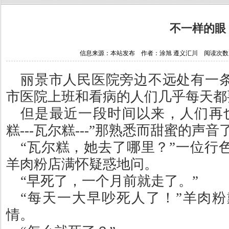
不一样的眼
信息来源：本站发布 作者：涂旭 遵义汇川 阅读次数：589
丽景市人民医院旁边不远处有一
市医院上班和看病的人们几乎每天都
但是最近一段时间以来，人们再
糕
---
瓦尔糕
---”
那熟悉而甜蜜的声音
“
瓦尔糕，她去了哪里？
”
一位行
羊肉粉店满怀疑惑地问。
“
早死了，一个月前就走了。
”
“
每天一大早吵死人了！
”
羊肉粉
情。