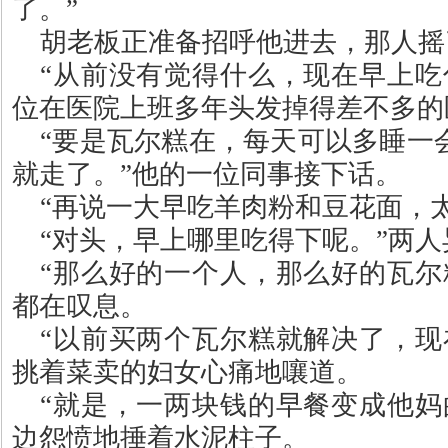
了。
”
胡老板正准备招呼他进去，那人摇
“
从前没有觉得什么，现在早上吃
位在医院上班多年头发掉得差不多的
“
要是瓦尔糕在，每天可以多睡一
就走了。
”
他的一位同事接下话。
“
再说一大早吃羊肉粉和豆花面，
“
对头，早上哪里吃得下呢。
”
两人
“
那么好的一个人，那么好的瓦尔
都在叹息。
“
以前买两个瓦尔糕就解决了，现
挑着菜卖的妇女心痛地嚷道。
“
就是，一两块钱的早餐变成他妈
边怨愤地捶着水泥柱子。