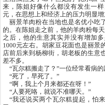
来，陈姐好像什么都没有发生一样
元，在思想上和经济上的压力明显增
丽景羊肉粉在当地也是名优小吃
的。在陈姐走之前，他的羊肉粉每天
之后，他的生意其实并没有增加多
1000
元左右。胡家豆花面也是丽景
店前后来到杨柳街，胡老板的生意
差不多。
“
瓦尔糕搬走了？
”
一位经常看病的
“
死了，早死了。
”
“
啊，我上个月来都还在呀！
”
“
人要死咯，就说不准哪天。
”
“
我还说买两个瓦尔糕提起，怕