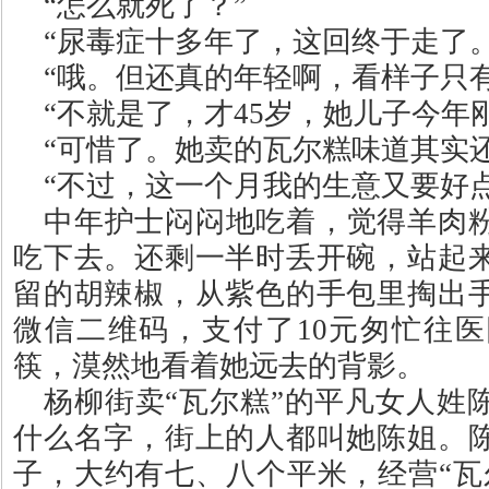
“
怎么就死了？
”
“
尿毒症十多年了，这回终于走了
“
哦。但还真的年轻啊，看样子只
“
不就是了，才
45
岁，她儿子今年
“
可惜了。她卖的瓦尔糕味道其实
“
不过，这一个月我的生意又要好
中年护士闷闷地吃着，觉得羊肉
吃下去。还剩一半时丢开碗，站起
留的胡辣椒，从紫色的手包里掏出
微信二维码，支付了
10
元匆忙往医
筷，漠然地看着她远去的背影。
杨柳街卖
“
瓦尔糕
”
的平凡女人姓
什么名字，街上的人都叫她陈姐。
子，大约有七、八个平米，经营
“
瓦