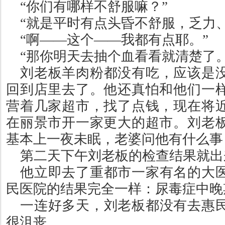
“
你们有哪样不舒服嘛？
”
“
就是平时有点头昏不舒服，乏力
“
啊
——
这个
——
我都有点耶。
”
“
那你明天去抽个血看看就清楚了
刘老板羊肉粉都没有吃，应该是
回到店里去了。他还真怕和他们一
营着几家超市，找了点钱，现在将
在丽景市开一家更大的超市。刘老
基本上一夜未眠，老婆问他有什么事
第二天下午刘老板的检查结果就出
他立即去了重都市一家有名的大
民医院的结果完全一样：尿毒症中晚
一连好多天，刘老板都没有去惠
很沮丧。