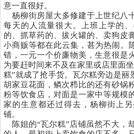
意一直很好。
杨柳街房屋大多修建于上世纪八
每天的人流量很大。上班上学的、
的、抓草药的、拔火罐的、卖狗皮
小商贩等都在此云集，甚为热闹。
错，一元一个价廉物美，生意很是
为要赶时间来不及在家里或店里面
糕
”
就成了抢手货。瓦尔糕旁边是丽
胡家豆花面，鳞次栉比的还有砂锅
粉等饮食店，对面是一家中等规模
家的生意都还过得去，杨柳街上另
铺。
陈姐的
“
瓦尔糕
”
店铺虽然不大，
的人。最初街上卖饮食的店不多，