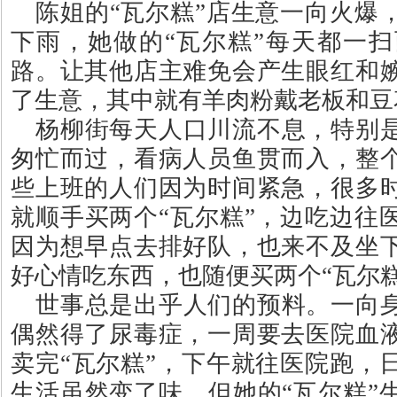
陈姐的
“
瓦尔糕
”
店生意一向火爆
下雨，她做的
“
瓦尔糕
”
每天都一扫
路。让其他店主难免会产生眼红和
了生意，其中就有羊肉粉戴老板和豆
杨柳街每天人口川流不息，特别
匆忙而过，看病人员鱼贯而入，整
些上班的人们因为时间紧急，很多
就顺手买两个
“
瓦尔糕
”
，边吃边往
因为想早点去排好队，也来不及坐
好心情吃东西，也随便买两个
“
瓦尔
世事总是出乎人们的预料。一向
偶然得了尿毒症，一周要去医院血
卖完
“
瓦尔糕
”
，下午就往医院跑，
生活虽然变了味，但她的
“
瓦尔糕
”