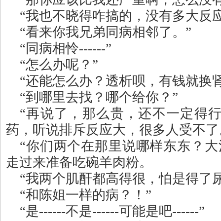
“
我也不晓得咋搞的，没有多大反
“
看来你我兄弟同病相邻了。
”
“
同病相怜
------”
“
怎么办呢？
”
“
还能怎么办？透析呗，有钱就换
“
到哪里去找？哪个给你？
”
“
再说了，那么贵，还不一定得
药，听说排斥反应大，很多人受不了
“
你们两个在那里说哪样东东？大
走过来准备吃碗羊肉粉。
“
我两个肌酐都高得很，怕是得了
“
和陈姐一样的病？！
”
“
是
------
不是
------
可能是吧
------”