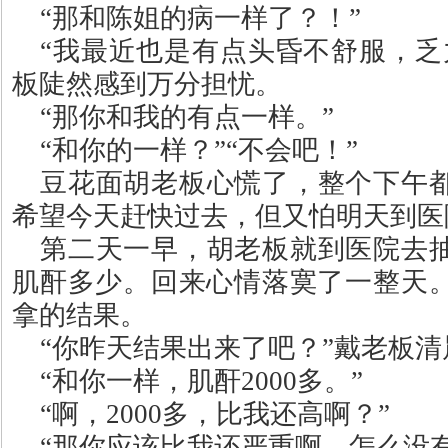
“
那和陈姐的病一样了？！
”
“
我最近也是有点头昏不舒服，乏
板陡然感到万分担忧。
“
那你和我的有点一样。
”
“
和你的一样？
”“
不会吧！
”
豆花面胡老板心慌了，整个下午
希望今天赶快过去，但又怕明天到医
第二天一早，胡老板就到医院去
肌酐多少。回来心情落寞了一整天
拿的结果。
“
你昨天结果出来了吧？
”
戴老板清
“
和你一样，肌酐
2000
多。
”
“
啊，
2000
多，比我还高啊？
”
“
那你应该比我还严重啊，怎么没