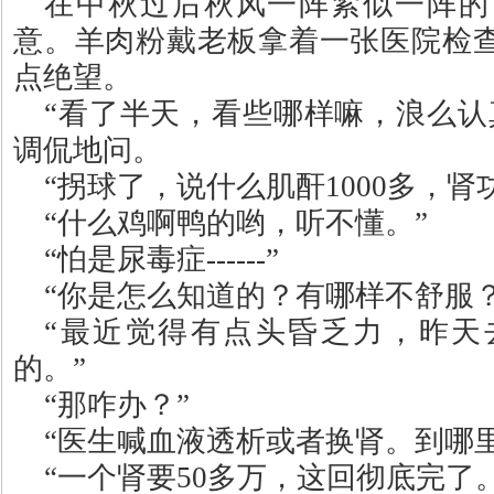
在中秋过后秋风一阵紧似一阵的
意。羊肉粉戴老板拿着一张医院检
点绝望。
“
看了半天，看些哪样嘛，浪么认
调侃地问。
“
拐球了，说什么肌酐
1000
多，肾
“
什么鸡啊鸭的哟，听不懂。
”
“
怕是尿毒症
------”
“
你是怎么知道的？有哪样不舒服
“
最近觉得有点头昏乏力，昨天
的。
”
“
那咋办？
”
“
医生喊血液透析或者换肾。到哪
“
一个肾要
50
多万，这回彻底完了