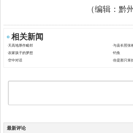
（编辑：黔
相关新闻
·
天高地厚作毗邻
·
与县长照张
·
农家孩子的梦想
·
钓鱼
·
空中对话
·
你是那只笨
最新评论