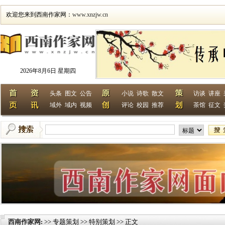
欢迎您来到西南作家网：
www.xnzjw.cn
2026年8月6日 星期四
头条
图文
公告
小说
诗歌
散文
访谈
讲座
域外
域内
视频
评论
校园
推荐
茶馆
征文
西南作家网
>> 专题策划 >> 特别策划 >> 正文
: