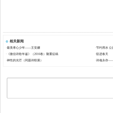
相关新闻
·
最美孝心少年——王安娜
·
节约用水 公
·
《微信诗歌年鉴》（2016卷）隆重征稿
·
驻进春天
·
神性的光芒（同题诗联展）
·
诗魂永存—