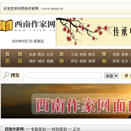
欢迎您来到西南作家网：
www.xnzjw.cn
2026年8月7日 星期五
头条
图文
公告
小说
诗歌
散文
访谈
讲座
域外
域内
视频
评论
校园
推荐
茶馆
征文
西南作家网
>> 专题策划 >> 特别策划 >> 正文
: