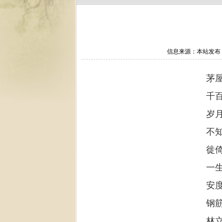
信息来源：本站发布 作
茅
千
岁
不
徙
一
安
钢
林