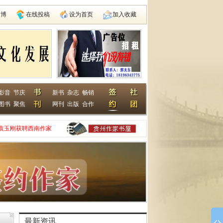
微博
在线投稿
设为首页
加入收藏
影音
节庆
新书
杂志
畅销
图书
聚焦
网刊
出版
合作
袁玉刚获聘西南作家
家网
动在遵义启动
县建国学校
最新资讯