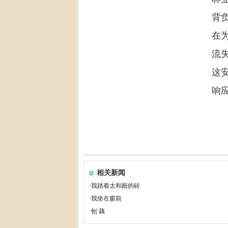
背
在
流
这
响
相关新闻
·
我踏着太和殿的砖
·
我坐在窗前
·
刨 藕