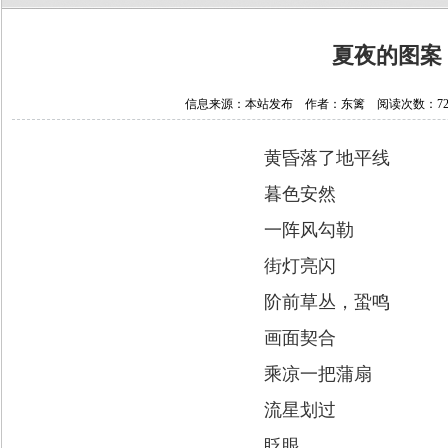
夏夜的图案
信息来源：本站发布 作者：东篱 阅读次数：7234 
黄昏落了地平线
暮色安然
一阵风勾勒
街灯亮闪
阶前草丛，蛩鸣
画面契合
乘凉一把蒲扇
流星划过
眨眼