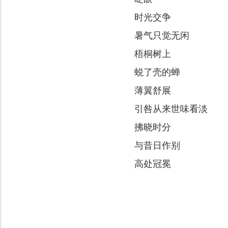
时光交争
暑气只觉无闲
梧桐树上
蜕了壳的蝉
薄翼舒展
引咎从来世味看淡
拂晓时分
与昔日作别
高处冠冕