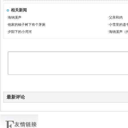
相关新闻
·
海纳溪声
·
父亲和鸡
·
他家的柚子树下有个茅厕
·
小雪里的遗
·
夕阳下的小湾河
·
海纳溪声（
最新评论