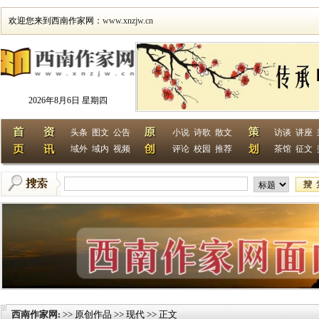
欢迎您来到西南作家网：
www.xnzjw.cn
2026年8月6日 星期四
头条
图文
公告
小说
诗歌
散文
访谈
讲座
域外
域内
视频
评论
校园
推荐
茶馆
征文
西南作家网
>> 原创作品 >> 现代 >> 正文
: