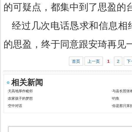
的可疑点，都集中到了思盈的
经过几次电话恳求和信息相
的思盈，终于同意跟安琦再见
首页
上一页
1
2
下
相关新闻
·
天高地厚作毗邻
·
与县长照张
·
农家孩子的梦想
·
钓鱼
·
空中对话
·
你是那只笨