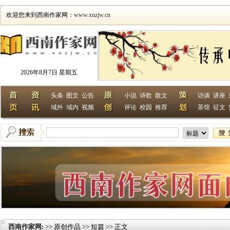
欢迎您来到西南作家网：
www.xnzjw.cn
2026年8月7日 星期五
头条
图文
公告
小说
诗歌
散文
访谈
讲座
域外
域内
视频
评论
校园
推荐
茶馆
征文
西南作家网
>> 原创作品 >> 短篇 >> 正文
: