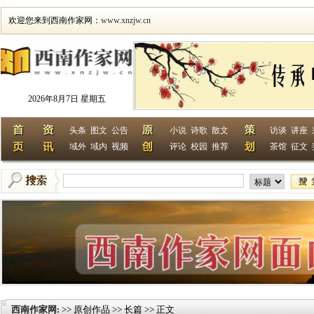
欢迎您来到西南作家网：
www.xnzjw.cn
2026年8月7日 星期五
头条
图文
公告
小说
诗歌
散文
访谈
讲座
域外
域内
视频
评论
校园
推荐
茶馆
征文
西南作家网
>> 原创作品 >> 长篇 >> 正文
: