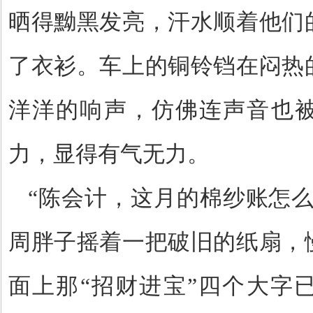
晒得黝黑发亮，汗水顺着他们
了衣衫。车上的铜铃铛在闷热
洋洋的响声，仿佛连声音也
力，显得有气无力。
“
陈会计，这月的棉纱账怎
周胖子摇着一把破旧的纸扇，
面上那
“
招财进宝
”
四个大字