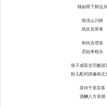
钱如雨下财运
雨洗山川静
风吹花草香
和尚去理发
尼姑来梳头
筷子成双尝尽酸甜
鞋儿配对踏遍南北
茶待千里宾客
酒酬八方亲朋