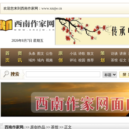
欢迎您来到西南作家网：
www.xnzjw.cn
2026年8月7日 星期五
头条
图文
公告
小说
诗歌
散文
访谈
讲座
域外
域内
视频
评论
校园
推荐
茶馆
征文
西南作家网
>> 原创作品 >> 茶馆 >> 正文
: