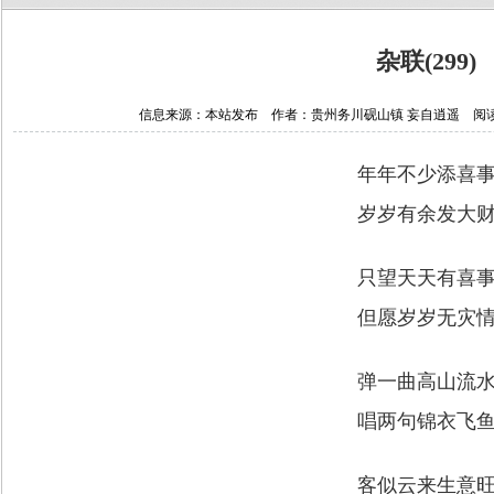
杂联(299)
信息来源：本站发布 作者：贵州务川砚山镇 妄自逍遥 阅读次数：1
年年不少添喜
岁岁有余发大
只望天天有喜
但愿岁岁无灾
弹一曲高山流
唱两句锦衣飞
客似云来生意