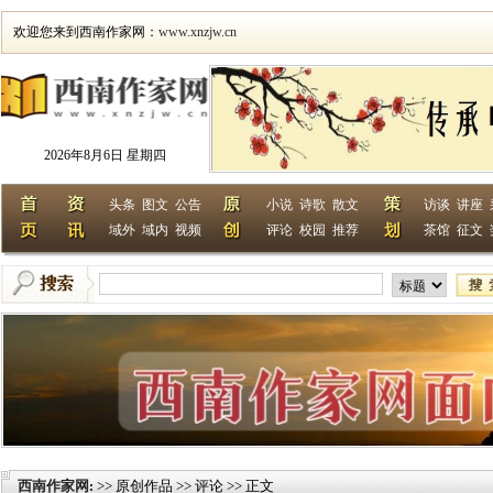
欢迎您来到西南作家网：
www.xnzjw.cn
2026年8月6日 星期四
头条
图文
公告
小说
诗歌
散文
访谈
讲座
域外
域内
视频
评论
校园
推荐
茶馆
征文
西南作家网
>> 原创作品 >> 评论 >> 正文
: