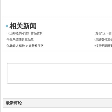
相关新闻
·
《山那边的守望》作品赏析
·
责任“压下去”
·
千里马需兼具三品质
·
党建引领三
·
弘扬铁人精神 走好新长征路
·
领导干部既
最新评论