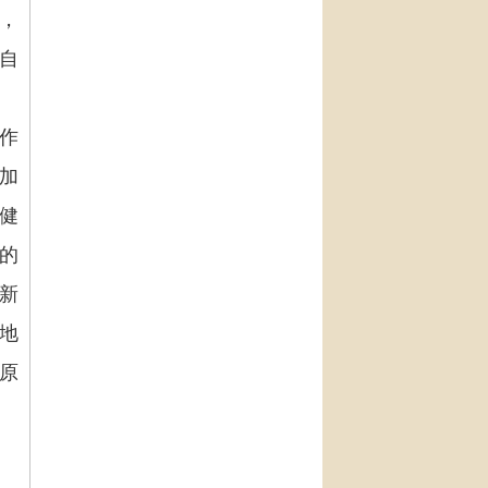
，
自
作
加
健
的
新
地
原