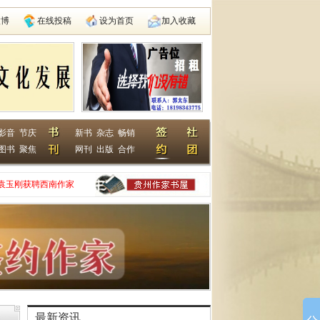
微博
在线投稿
设为首页
加入收藏
影音
节庆
新书
杂志
畅销
图书
聚焦
网刊
出版
合作
袁玉刚获聘西南作家
家网
动在遵义启动
县建国学校
最新资讯