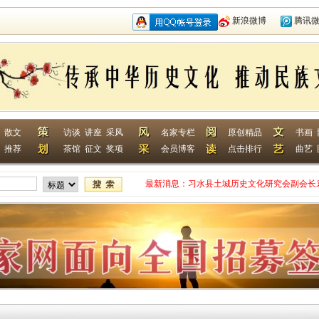
新浪微博
腾讯
散文
访谈
讲座
采风
名家专栏
原创精品
书画
推荐
茶馆
征文
奖项
会员博客
点击排行
曲艺
最新消息：
习水县土城历史文化研究会副会长
网终身特聘专家
贵州省毕节作家何翌勋签约西南作
“战友拉手·同创戎耀”首次沙龙活
贵州省纪实文学学会作家走进湄潭
江苏淮安作家张成签约西南作家网
一次心灵的洗礼