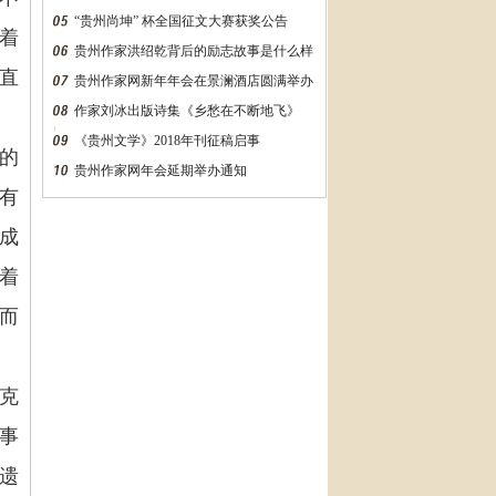
“贵州尚坤” 杯全国征文大赛获奖公告
着
贵州作家洪绍乾背后的励志故事是什么样
直
的？万字长文告诉你
贵州作家网新年年会在景澜酒店圆满举办
作家刘冰出版诗集《乡愁在不断地飞》
《贵州文学》2018年刊征稿启事
的
贵州作家网年会延期举办通知
有
成
着
而
克
事
遗