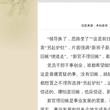
信息来源：本站发布 作
“
领导换了，思路变了
”“
这是前
衷
“
另起炉灶
”
，片面强调
“
新班子新
旧账
“
绕道走
”
。
“
新官不理旧账
”
，着
党员干部干事创业，谁都希望能
这是毋庸置疑的事。没有旧账，就
都想置之不理而选择
“
另起炉灶
”
，
偿还的。哪怕是旧账，也应偿还。
新官理旧账是事业发展的需要。
落实。事业发展包括各个地方或各