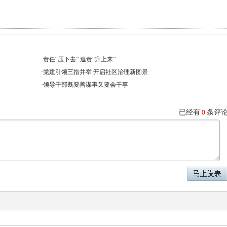
·
责任“压下去” 追责“升上来”
·
党建引领三措并举 开启社区治理新图景
·
领导干部既要善谋事又要会干事
已经有
条评
0