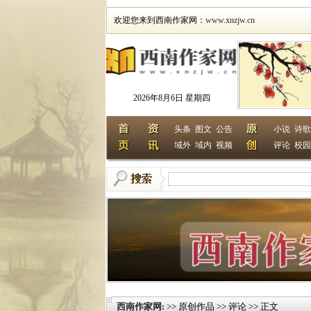
欢迎您来到西南作家网：
www.xnzjw.cn
2026年8月6日 星期四
头条
图文
公告
小说
诗歌
域外
域内
视频
评论
校园
西南作家网
>> 原创作品 >> 评论 >> 正文
: