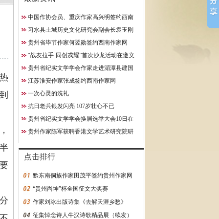
中国作协会员、重庆作家高兴明签约西南
10日在贵阳成功举行
作家网
习水县土城历史文化研究会副会长袁玉刚
究院研究员
获聘西南作家网终身特聘专
贵州省毕节作家何翌勋签约西南作家网
约西南作家网
“战友拉手·同创戎耀”首次沙龙活动在遵义
启动
贵州省纪实文学学会作家走进湄潭县建国
热
学校
江苏淮安作家张成签约西南作家网
到
一次心灵的洗礼
抗日老兵银发闪亮 107岁壮心不已
贵州省纪实文学学会换届选举大会10日在
，
贵阳成功举行
贵州作家陈军获聘香港文学艺术研究院研
究员
半
点击排行
要
黔东南侗族作家田茂平签约贵州作家网
“贵州尚坤”杯全国征文大奖赛
分
作家刘冰出版诗集《去解天涯乡愁》
征集悼念诗人牛汉诗歌精品展（续发）
不