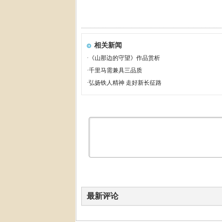
相关新闻
·
《山那边的守望》作品赏析
·
千里马需兼具三品质
·
弘扬铁人精神 走好新长征路
最新评论