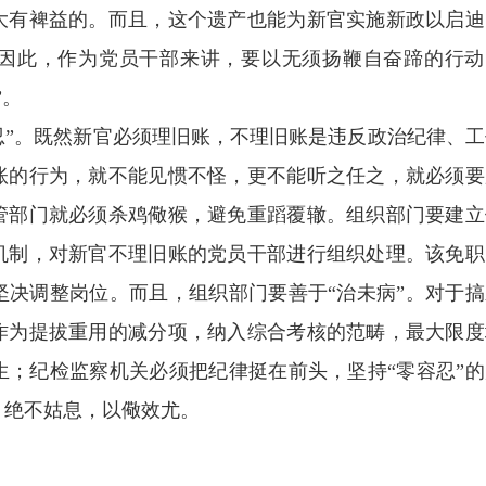
大有裨益的。而且，这个遗产也能为新官实施新政以启迪
因此，作为党员干部来讲，要以无须扬鞭自奋蹄的行动
”
。
忍
”
。既然新官必须理旧账，不理旧账是违反政治纪律、工
账的行为，就不能见惯不怪，更不能听之任之，就必须要
管部门就必须杀鸡儆猴，避免重蹈覆辙。组织部门要建立
机制，对新官不理旧账的党员干部进行组织处理。该免职
坚决调整岗位。而且，组织部门要善于
“
治未病
”
。对于搞
作为提拔重用的减分项，纳入综合考核的范畴，最大限度
生；纪检监察机关必须把纪律挺在前头，坚持
“
零容忍
”
的
，绝不姑息，以儆效尤。