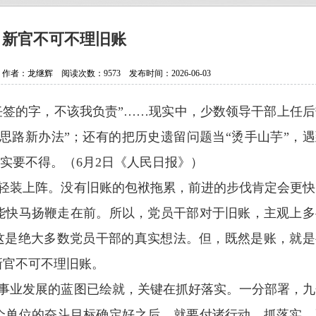
抗日老兵银发闪亮 107岁壮心不已
贵州省纪实文学学会换届选举大会
新官不可不理旧账
贵州作家陈军获聘香港文学艺术研
者：龙继辉 阅读次数：9573 发布时间：2026-06-03
中国作协会员、重庆作家高兴明签
任签的字，不该我负责
”……
现实中，少数领导干部上任后
思路新办法
”
；还有的把历史遗留问题当
“
烫手山芋
”
，遇
实要不得。
（
6
月
2
日《人民日报》）
轻装上阵。没有旧账的包袱拖累，前进的步伐肯定会更快
能快马扬鞭走在前。所以，党员干部对于旧账，主观上多
这是绝大多数党员干部的真实想法。但，既然是账，就是
新官不可不理旧账。
事业发展的蓝图已绘就，关键在抓好落实。一分部署，九
个单位的奋斗目标确定好之后，就要付诸行动。抓落实，