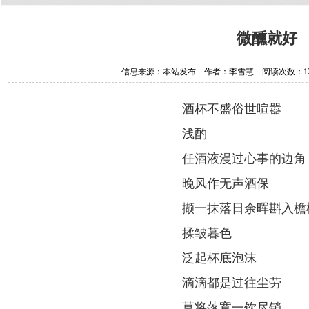
微醺就好
信息来源：本站发布 作者：李雪慧 阅读次数：12565
酒杯不盛俗世喧嚣
浅酌
任酒液漫过心事的边角
晚风作无声酒保
撷一抹落日余晖斟入檐
揉皱暮色
泛起杯底泡沫
滴滴都是过往尘劳
莫将落寞一饮尽销