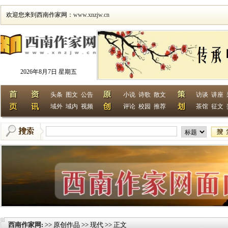
欢迎您来到西南作家网：
www.xnzjw.cn
2026年8月7日 星期五
头条
图文
公告
小说
诗歌
散文
访谈
讲座
域外
域内
视频
评论
校园
推荐
茶馆
征文
西南作家网
>> 原创作品 >> 现代 >> 正文
: