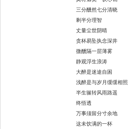
三分醺然七分清晓
剩半分理智
丈量尘世阴晴
贪杯易坠执念深井
微醺隔一层薄雾
静观浮生浪涛
大醉是迷途自困
浅醉是与岁月缓缓相照
半生辗转风雨路遥
终悟透
万事须留分寸余地
这未饮满的一杯