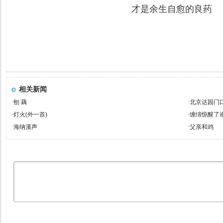
才是余生自愈的良药
相关新闻
·
刨 藕
·
北京达园门
·
灯火(外一首)
·
缠绵惊醒了
·
海纳溪声
·
父亲和鸡