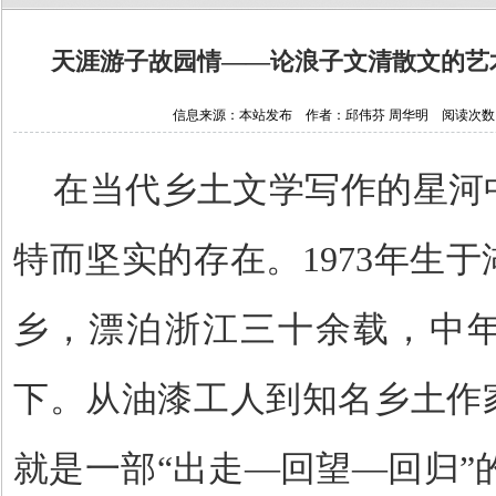
天涯游子故园情——论浪子文清散文的艺
信息来源：本站发布 作者：邱伟芬 周华明 阅读次数：172
在当代乡土文学写作的星河
特而坚实的存在。
1973
年生于
乡，漂泊浙江三十余载，中
下。从油漆工人到知名乡土作
就是一部
“
出走
—
回望
—
回归
”