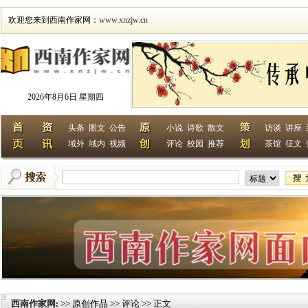
欢迎您来到西南作家网：
www.xnzjw.cn
2026年8月6日 星期四
头条
图文
公告
小说
诗歌
散文
访谈
讲座
域外
域内
视频
评论
校园
推荐
茶馆
征文
西南作家网
>> 原创作品 >> 评论 >> 正文
: