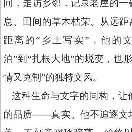
间，走访乡邻，记录老屋的一
息、田间的草木枯荣。从远距
距离的
“
乡土写实
”
，他的
泊
”
到
“
扎根大地
”
的蜕变，也
情又克制
”
的独特文风。
这种生命与文字的同构，让
的品质
——
真实。他不追逐文