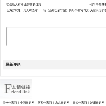
·
弘扬铁人精神 走好新长征路
·
领导干部既
·
山海浮沉处，凡人有坚守——论《山那边的守望》的时代书写与文
·
为居民办实事
学价值
最新评论
贵州作家网
|
中国作家网
|
陕西作家网
|
东北作家网
|
青海作家网
|
泸州作家网