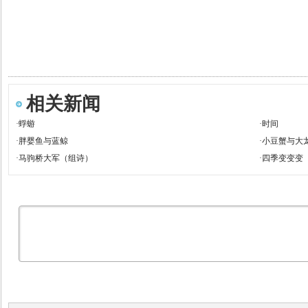
相关新闻
·
蜉蝣
·
时间
·
胖婴鱼与蓝鲸
·
小豆蟹与大
·
马驹桥大军（组诗）
·
四季变变变