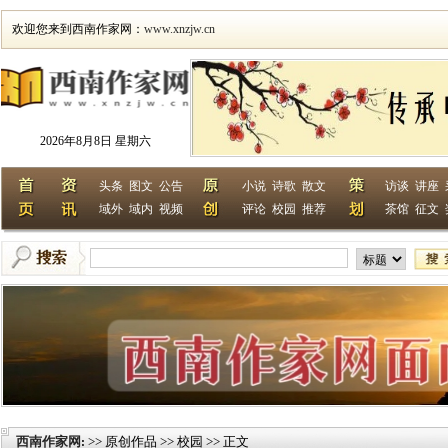
欢迎您来到西南作家网：
www.xnzjw.cn
2026年8月8日 星期六
头条
图文
公告
小说
诗歌
散文
访谈
讲座
域外
域内
视频
评论
校园
推荐
茶馆
征文
西南作家网
>> 原创作品 >> 校园 >> 正文
: