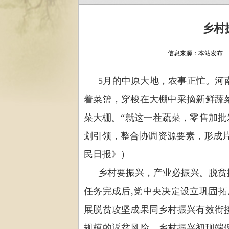
乡村
信息来源：本站发布 作者
5
月的中原大地，农事正忙。河
着菜篮，穿梭在大棚中采摘新鲜蔬
菜大棚。
“
就这一茬蔬菜，零售加批
划引领，整合协调资源要素，形成
民日报》）
乡村要振兴，产业必振兴。脱贫
任务完成后
,
党中央决定设立巩固拓
展脱贫攻坚成果同乡村振兴有效衔
规模的返贫风险，乡村振兴初现端