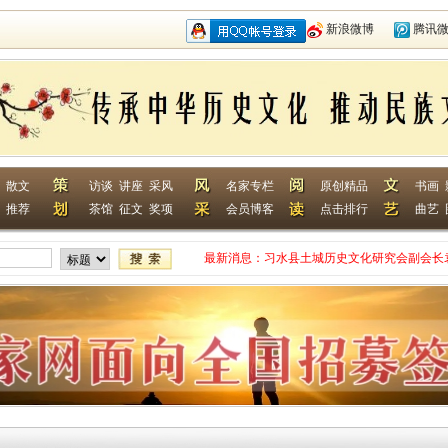
新浪微博
腾讯
散文
访谈
讲座
采风
名家专栏
原创精品
书画
推荐
茶馆
征文
奖项
会员博客
点击排行
曲艺
最新消息：
习水县土城历史文化研究会副会长
网终身特聘专家
贵州省毕节作家何翌勋签约西南作
“战友拉手·同创戎耀”首次沙龙活
贵州省纪实文学学会作家走进湄潭
江苏淮安作家张成签约西南作家网
一次心灵的洗礼