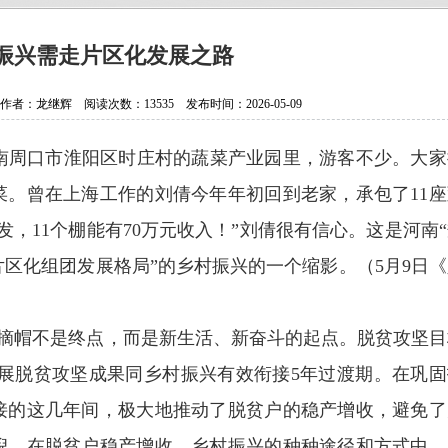
抗日老兵银发闪亮 107岁壮心不已
贵州省纪实文学学会换届选举大会
振兴需走片区化发展之路
贵州作家陈军获聘香港文学艺术研
：龙继辉 阅读次数：13535 发布时间：2026-05-09
中国作协会员、重庆作家高兴明签
南周口市淮阳区时庄村的蔬菜产业园里，游客不少。大家
菜。曾在上海工作的刘倩今年年初回到老家，承包了
11
座
发，
11
个棚能有
70
万元收入！
”
刘倩很有信心。这是河南
“
片区化组团发展格局
”
的乡村振兴的一个缩影。
（
5
月
9
日《
摘帽不是终点，而是新生活、新奋斗的起点。脱贫攻坚目
展脱贫攻坚成果同乡村振兴有效衔接
5
年过渡期。在巩固
接的这几年间，极大地推动了脱贫户的稳产增收，避免了
倪。在脱贫户稳产增收、乡村振兴的种种途径和方式中，