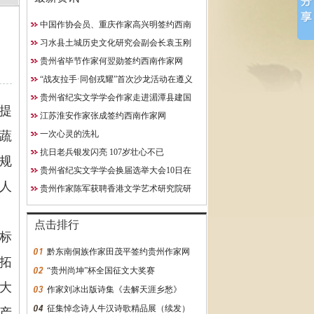
中国作协会员、重庆作家高兴明签约西南
10日在贵阳成功举行
作家网
习水县土城历史文化研究会副会长袁玉刚
究院研究员
获聘西南作家网终身特聘专
贵州省毕节作家何翌勋签约西南作家网
约西南作家网
“战友拉手·同创戎耀”首次沙龙活动在遵义
启动
贵州省纪实文学学会作家走进湄潭县建国
提
学校
江苏淮安作家张成签约西南作家网
蔬
一次心灵的洗礼
抗日老兵银发闪亮 107岁壮心不已
规
贵州省纪实文学学会换届选举大会10日在
人
贵阳成功举行
贵州作家陈军获聘香港文学艺术研究院研
究员
点击排行
标
黔东南侗族作家田茂平签约贵州作家网
拓
“贵州尚坤”杯全国征文大奖赛
大
作家刘冰出版诗集《去解天涯乡愁》
征集悼念诗人牛汉诗歌精品展（续发）
产