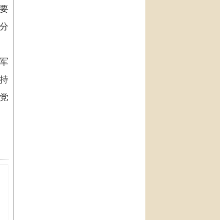
要
分
军
持
党