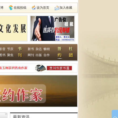
微博
在线投稿
设为首页
加入收藏
影音
节庆
新书
杂志
畅销
图书
聚焦
网刊
出版
合作
袁玉刚获聘西南作家
家网
动在遵义启动
县建国学校
最新资讯