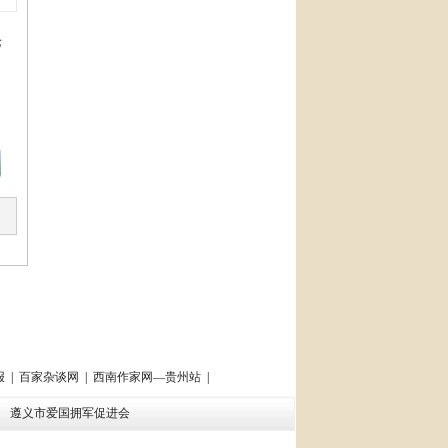
论
报
|
百家杂谈网
|
西南作家网—贵州站
|
会
遵义市爱国拥军促进会