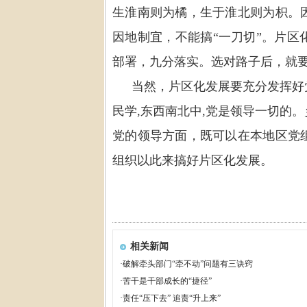
生淮南则为橘，生于淮北则为枳。
因地制宜，不能搞
“
一刀切
”
。片区
部署，九分落实。选对路子后，就
当然，片区化发展要充分发挥好
民学
,
东西南北中
,
党是领导一切的。
党的领导方面，既可以在本地区党
组织以此来搞好片区化发展。
相关新闻
·
破解牵头部门“牵不动”问题有三诀窍
·
苦干是干部成长的“捷径”
·
责任“压下去” 追责“升上来”