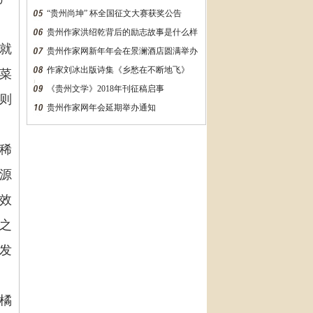
“贵州尚坤” 杯全国征文大赛获奖公告
贵州作家洪绍乾背后的励志故事是什么样
就
的？万字长文告诉你
贵州作家网新年年会在景澜酒店圆满举办
作家刘冰出版诗集《乡愁在不断地飞》
菜
《贵州文学》2018年刊征稿启事
则
贵州作家网年会延期举办通知
稀
源
效
之
发
橘