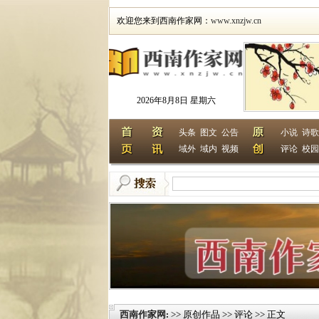
欢迎您来到西南作家网：
www.xnzjw.cn
2026年8月8日 星期六
头条
图文
公告
小说
诗歌
域外
域内
视频
评论
校园
西南作家网
>> 原创作品 >> 评论 >> 正文
: