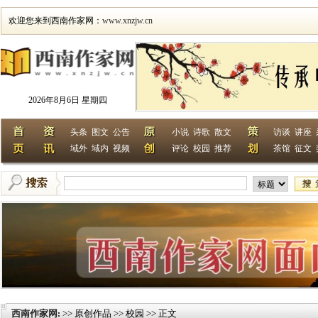
欢迎您来到西南作家网：
www.xnzjw.cn
2026年8月6日 星期四
头条
图文
公告
小说
诗歌
散文
访谈
讲座
域外
域内
视频
评论
校园
推荐
茶馆
征文
西南作家网
>> 原创作品 >> 校园 >> 正文
: