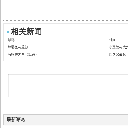
相关新闻
·
蜉蝣
·
时间
·
胖婴鱼与蓝鲸
·
小豆蟹与大
·
马驹桥大军（组诗）
·
四季变变变
最新评论