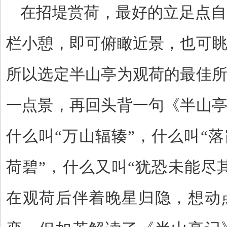
在招堤赏荷，最好的立足点自
栏小憩，即可俯瞰近景，也可
所以选定半山亭为观荷的最佳
一点景，再回头背一句《半山
什么叫
“
万山辐辏
”
，什么叫
“
落
荷碧
”
，什么又叫
“
犹恐未能尽
在观荷后伴着晚星归隐，想动