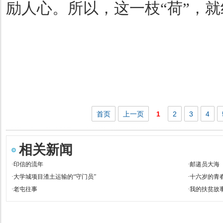
励人心。所以，这一枝
“
荷
”
，就
首页
上一页
1
2
3
4
相关新闻
·
印信的流年
·
邮递员大海
·
大学城项目渣土运输的“守门员”
·
十六岁的青
·
老屯往事
·
我的扶贫故