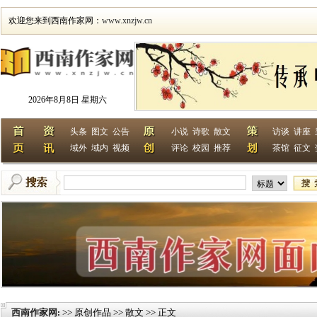
欢迎您来到西南作家网：
www.xnzjw.cn
2026年8月8日 星期六
头条
图文
公告
小说
诗歌
散文
访谈
讲座
域外
域内
视频
评论
校园
推荐
茶馆
征文
西南作家网
>> 原创作品 >> 散文 >> 正文
: