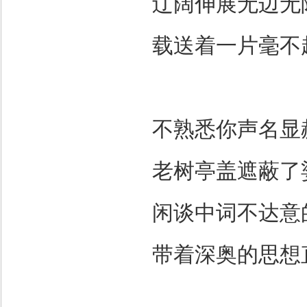
辽阔伸展无边无
载送着一片毫不
不熟悉你声名显
老树亭盖遮蔽了
闲谈中词不达意
带着深奥的思想