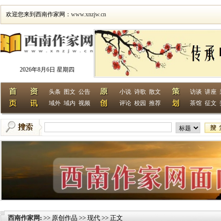
欢迎您来到西南作家网：
www.xnzjw.cn
2026年8月6日 星期四
头条
图文
公告
小说
诗歌
散文
访谈
讲座
域外
域内
视频
评论
校园
推荐
茶馆
征文
西南作家网
>> 原创作品 >> 现代 >> 正文
: