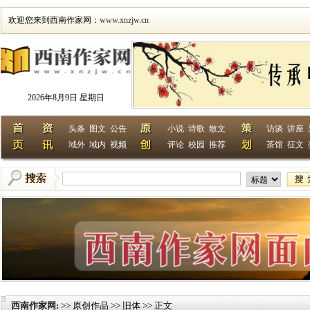
欢迎您来到西南作家网：
www.xnzjw.cn
2026年8月9日 星期日
头条
图文
公告
小说
诗歌
散文
访谈
讲座
域外
域内
视频
评论
校园
推荐
茶馆
征文
西南作家网
>> 原创作品 >> 旧体 >> 正文
: