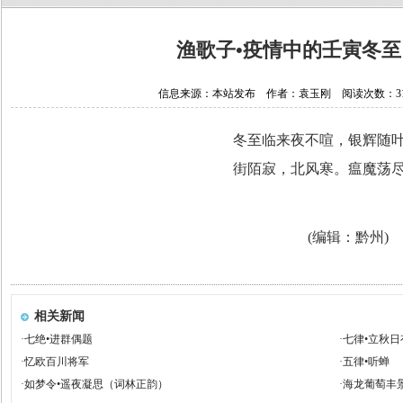
渔歌子•疫情中的壬寅冬
信息来源：本站发布 作者：袁玉刚 阅读次数：31157
冬至临来夜不喧，银辉随
街陌寂，北风寒。瘟魔荡
(编辑：黔州
)
相关新闻
·
七绝•进群偶题
·
七律•立秋日
·
忆欧百川将军
·
五律•听蝉
·
如梦令•遥夜凝思（词林正韵）
·
海龙葡萄丰