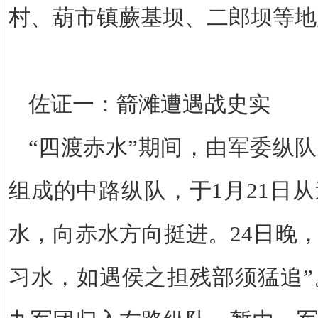
村、葫市镇蕨基坝、二郎坝等地
佐证一：箭滩遭遇战史实
“四渡赤水”期间，由军委纵
组成的中路纵队，于
1
月
21
日从
水，向赤水方向挺进。
24
日晚，
习水，如遇侯之担残部须猛追”