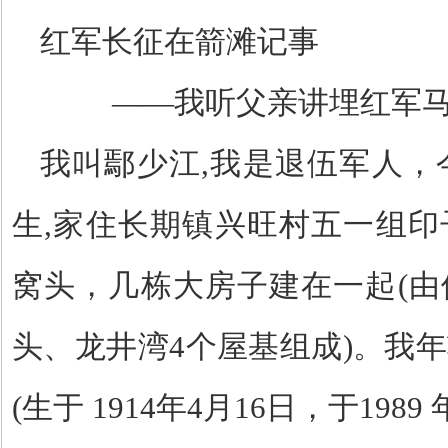
红军长征在箭滩记事
——我听父亲讲埋红军马
我叫鄢少江
,
我是退伍军人，
生
,
家住长期镇兴旺村五一组印
窝头，几栋大房子建在一起
(
由
头、龙井湾
4
个屋基组成
)
。我年
(
生于
1914
年
4
月
16
日，于
1989