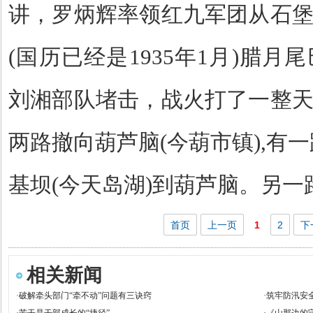
讲，罗炳辉率领红九军团从石
(
国历已经是
1935
年
1
月
)
腊月尾
刘湘部队堵击，战火打了一整
两路撤向葫芦脑
(
今葫市镇
),
有一
基坝
(
今天岛湖
)
到葫芦脑。另一
首页
上一页
1
2
下
相关新闻
·
破解牵头部门“牵不动”问题有三诀窍
·
筑牢防汛安
·
苦干是干部成长的“捷径”
·
《山那边的