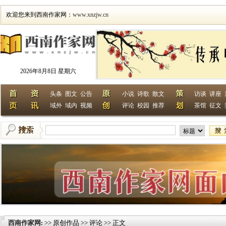
欢迎您来到西南作家网：
www.xnzjw.cn
2026年8月8日 星期六
头条
图文
公告
小说
诗歌
散文
访谈
讲座
域外
域内
视频
评论
校园
推荐
茶馆
征文
西南作家网
>> 原创作品 >> 评论 >> 正文
: