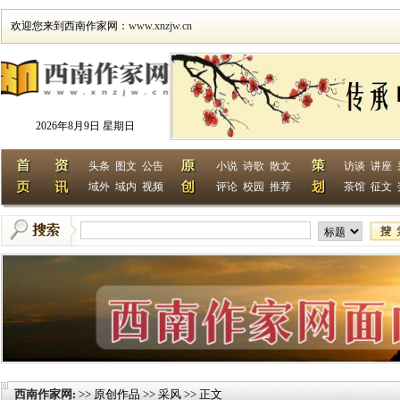
欢迎您来到西南作家网：
www.xnzjw.cn
2026年8月9日 星期日
头条
图文
公告
小说
诗歌
散文
访谈
讲座
域外
域内
视频
评论
校园
推荐
茶馆
征文
西南作家网
>> 原创作品 >> 采风 >> 正文
: