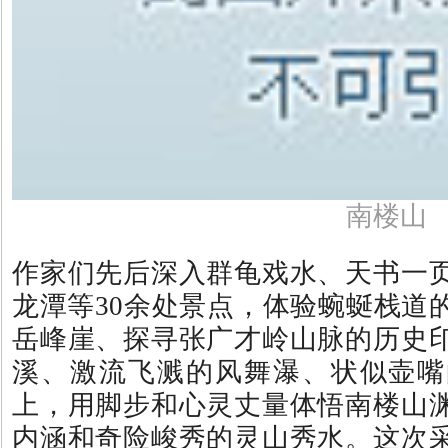
南楼山
作家们先后深入群龟戏水、天书一
龙潭等30余处景点，体验蜿蜒栈道
岳峰崖、探寻张广才岭山脉的历史
溪、激流飞溅的风舞瀑、状似壶嘴
上，用脚步和心灵丈量体悟南楼山
内涵和奇险峻秀的灵山秀水。这次