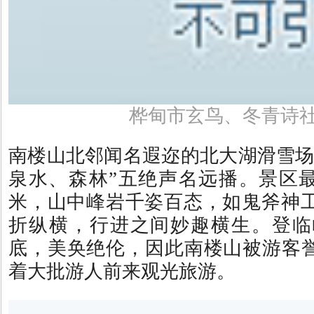
桦甸市玄鸟、冬青诗
南楼山北邻闻名遐迩的北大湖滑雪场
泉水、森林”五绝声名远播。景区最高
米，山中峰岩千姿百态，如鬼斧神
折纵横，行进之间妙趣横生。登临
底，美奂绝伦，因此南楼山被游客誉
着大批游人前来观光旅游。