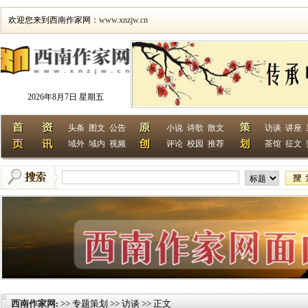
欢迎您来到西南作家网：
www.xnzjw.cn
2026年8月7日 星期五
头条
图文
公告
小说
诗歌
散文
访谈
讲座
域外
域内
视频
评论
校园
推荐
茶馆
征文
西南作家网
>> 专题策划 >> 访谈 >> 正文
: