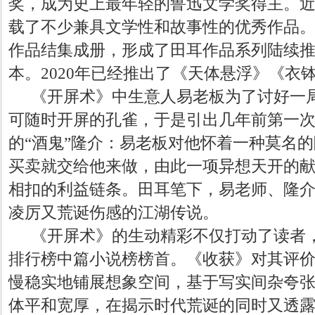
奖，成为史上最年轻的鲁迅文学奖得主。
载了不少兼具文学性和故事性的优秀作品
作品结集成册，形成了田耳作品系列陆续
本。2020年已经推出了《天体悬浮》《衣
《开屏术》中生意人易老板为了讨好一
可随时开屏的孔雀，于是引出几年前第一
的
“酒鬼”隆介：易老板对他怀着一种莫名的
买卖就交给他来做，由此一项异想天开的
相扣的利益链条。田耳笔下，易老师、隆
凌厉又荒诞伤感的江湖传说。
《开屏术》的生动精彩不仅打动了读者
排行榜中篇小说榜榜首。《收获》对其评价
慢稳实地铺展想象空间，基于写实间杂夸
体平和宽厚，在揭示时代荒诞的同时又透露