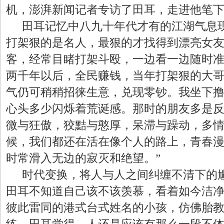
机，澎湃新闻记者专访了田耳，走进他笔
田耳记忆中八九十年代才有的江湖气息
打架狠的是名人，最狠的才找得到漂亮女
客，经常目睹打架斗殴，一边看一边随时
两千年以后，全民赚钱，当年打架狠的大
气仍可稍稍招徕生意，兑现零钞。我坐下
心头多少闪烁着荒诞感。那时的朋友多是
微与狂傲，狡黠与憨厚，呆滞与躁动，多
候，我们都还在活在像个人的路上，青春
时常滑入无边的寂灭和绝望。”
时代变换，将人与人之间纠缠不清下的
田耳不知道自己该不该羡慕，看着如今洁
彼此雷同的港式台式姓名的小孩，仿佛胎
练。田耳觉得，人还是应该有那么一段不