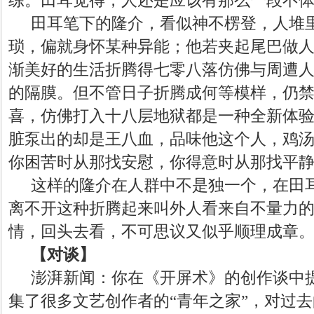
田耳笔下的隆介，看似神不楞登，人堆
琐，偏就身怀某种异能；他若夹起尾巴做
渐美好的生活折腾得七零八落仿佛与周遭
的隔膜。但不管日子折腾成何等模样，仍
喜，仿佛打入十八层地狱都是一种全新体
脏泵出的却是王八血，品味他这个人，鸡
你困苦时从那找安慰，你得意时从那找平
这样的隆介在人群中不是独一个，在田
离不开这种折腾起来叫外人看来自不量力的
情，回头去看，不可思议又似乎顺理成章
【对谈】
澎湃新闻：你在《开屏术》的创作谈中
集了很多文艺创作者的
“青年之家”，对过