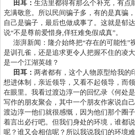
田耳：
生活里都得有那么个补充，有点
充满敬意。所以民间骗子多，有的是真骗
自己是骗子，最后也做成事了。这就是郁
说
“不是尊前爱惜身,佯狂难免假成真”。
澎湃新闻：隆介始终把
“存在的可能性
是训孔雀，还是追求更令人把握不住的凌
是一个江湖英雄？
田耳：
两者都有，这个人物原型给我的
想进体制，亲近领导，又看不起领导，而
在眼里。我看过渡边淳一的回忆录《何处
写作的朋友聚会，其中一个朋友作家说自
渡边淳一他们就很感慨，因为他们那个圈子
着言出必行吧。但我们身处的环境，谁都
呢？谁又会相信呢？所以我说我们的环境