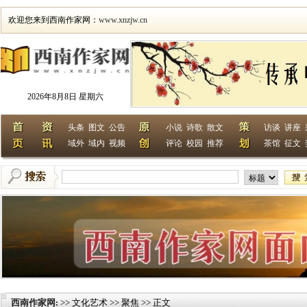
欢迎您来到西南作家网：
www.xnzjw.cn
2026年8月8日 星期六
头条
图文
公告
小说
诗歌
散文
访谈
讲座
域外
域内
视频
评论
校园
推荐
茶馆
征文
西南作家网
>> 文化艺术 >> 聚焦 >> 正文
: