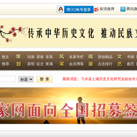
新浪微博
腾讯
散文
访谈
讲座
采风
名家专栏
原创精品
书画
推荐
茶馆
征文
奖项
会员博客
点击排行
曲艺
最新消息：
习水县土城历史文化研究会副会长
网终身特聘专家
贵州省毕节作家何翌勋签约西南作
“战友拉手·同创戎耀”首次沙龙活
贵州省纪实文学学会作家走进湄潭
江苏淮安作家张成签约西南作家网
一次心灵的洗礼