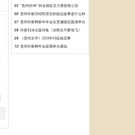
“贵州尚坤” 杯全国征文大赛获奖公告
贵州作家洪绍乾背后的励志故事是什么样
的？万字长文告诉你
贵州作家网新年年会在景澜酒店圆满举办
作家刘冰出版诗集《乡愁在不断地飞》
《贵州文学》2018年刊征稿启事
贵州作家网年会延期举办通知
论