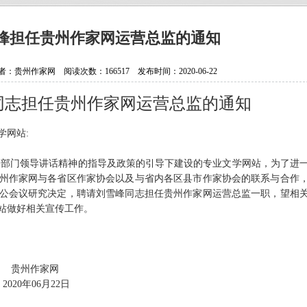
抗日老兵银发闪亮 107岁壮心不已
贵州省纪实文学学会换届选举大会
峰担任贵州作家网运营总监的通知
贵州作家陈军获聘香港文学艺术研
贵州作家网 阅读次数：166517 发布时间：2020-06-22
中国作协会员、重庆作家高兴明签
同志担任贵州作家网运营总监的通知
学网站
:
关部门领导讲话精神的指导及政策的引导下建设的专业文学网站，为了进
州作家网与各省区作家协会以及与省内各区县市作家协会的联系与合作
公会议研究决定，聘请刘雪峰同志担任贵州作家网运营总监一职，望相
站做好相关宣传工作。
家网
22日