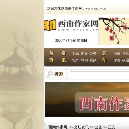
欢迎您来到西南作家网：
www.xnzjw.cn
2026年8月9日 星期日
头条
图文
公告
小说
诗歌
域外
域内
视频
评论
校园
西南作家网
>> 文坛资讯 >> 公告 >> 正文
: