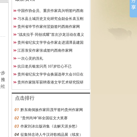
中国作协会员、重庆作家高兴明签约西南
10日在贵阳成功举行
作家网
习水县土城历史文化研究会副会长袁玉刚
究院研究员
获聘西南作家网终身特聘专
贵州省毕节作家何翌勋签约西南作家网
约西南作家网
“战友拉手·同创戎耀”首次沙龙活动在遵义
启动
贵州省纪实文学学会作家走进湄潭县建国
学校
江苏淮安作家张成签约西南作家网
一次心灵的洗礼
抗日老兵银发闪亮 107岁壮心不已
一步
贵州省纪实文学学会换届选举大会10日在
，推
贵阳成功举行
贵州作家陈军获聘香港文学艺术研究院研
关社
究员
点击排行
黔东南侗族作家田茂平签约贵州作家网
“贵州尚坤”杯全国征文大奖赛
作家刘冰出版诗集《去解天涯乡愁》
征集悼念诗人牛汉诗歌精品展（续发）