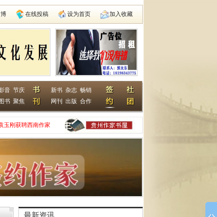
微博
在线投稿
设为首页
加入收藏
影音
节庆
新书
杂志
畅销
图书
聚焦
网刊
出版
合作
袁玉刚获聘西南作家
家网
动在遵义启动
县建国学校
最新资讯