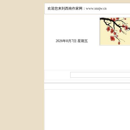
欢迎您来到西南作家网：
www.xnzjw.cn
2026年8月7日 星期五
头条
图文
公告
小说
诗歌
域外
域内
视频
评论
校园