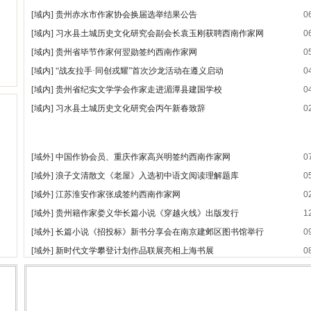
一次心灵的洗礼
中国作家协会2025年会员发展工作自今年4月中旬启动以来，经线上申报
抗日老兵银发闪亮 107岁壮心不已
核、纸质材料核实、征求各团体会员意见和专家评审，报中国作家协会书记
议，通过拟发展会员名单。现将名单予以公示。 ...
[详情]
贵州省纪实文学学会换届选举大会
贵州作家陈军获聘香港文学艺术研
[域内]
贵州赤水市作家协会换届选举结果公告
0
[域内]
习水县土城历史文化研究会副会长袁玉刚获聘西南作家网
0
[域内]
贵州省毕节作家何翌勋签约西南作家网
0
[域内]
“战友拉手·同创戎耀”首次沙龙活动在遵义启动
0
[域内]
贵州省纪实文学学会作家走进湄潭县建国学校
0
[域内]
习水县土城历史文化研究会丙午新春致辞
0
[域外]
中国作协会员、重庆作家高兴明签约西南作家网
0
[域外]
浪子文清散文《老屋》入选初中语文阅读理解题库
0
[域外]
江苏淮安作家张成签约西南作家网
0
[域外]
贵州籍作家娄义华长篇小说《穿越火线》出版发行
1