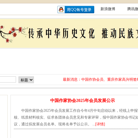
新浪微博
腾讯
散文
访谈
讲座
采风
名家专栏
原创精品
书画
推荐
茶馆
征文
奖项
会员博客
点击排行
曲艺
最新消息：
中国作协会员、重庆作家高兴明签
习水县土城历史文化研究会副会长
网终身特聘专家
贵州省毕节作家何翌勋签约西南作
“战友拉手·同创戎耀”首次沙龙活
贵州省纪实文学学会作家走进湄潭
江苏淮安作家张成签约西南作家网
中国作家协会2025年会员发展公示