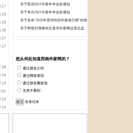
《贵州•诗高地》栏目面向全国征集100
审
处审
投稿说明
10日在贵阳成功举行
西南作家网面向全国招募签约作家
西南作家网评审委员会专家组招聘启事
究院研究员
关于取消2021年新年年会的通知
6.17
关于举办2021年新年年会的通知
6.10
关于发布“2020年贵州90后作家排行榜”的情
5.16
况说
关于聘请刘雪峰担任贵州作家网运营总监
4.30
的通知
4.27
2.17
您从何处知道西南作家网的？
7.28
通过朋友介绍
5.24
通过网络查找
2.13
通过朋友圈发现
无意中看到
2.01