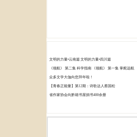
文明的力量•云南篇
文明的力量•四川篇
《领航》 第二集 科学指南
《领航》 第一集 掌舵远航
众多文学大伽向您拜年啦！
【青春正能量】第12期：诗歌达人蔡国松
省作家协会向黔籍书屋捐书400余册