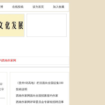
微博
在线投稿
设为首页
加入收藏
影音
节庆
新书
杂志
畅销
图书
聚焦
网刊
出版
合作
约西南作家网
袁玉刚获聘西南作家
家网
动在遵义启动
县建国学校